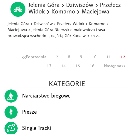
Jelenia Góra > Dziwiszów > Przełecz
Widok > Komarno > Maciejowa
Jelenia Góra > Dziwiszów > Przełecz Widok > Komarno >
Maciejowa > Jelenia Góra Niezwykle malownicza trasa
prowadząca wschodnią częścią Gór Kaczawskich z...
<<Poprzednia
7
8
9
10
11
12
13
14
15
16
Następna>>
KATEGORIE
Narciarstwo biegowe
Piesze
Single Tracki