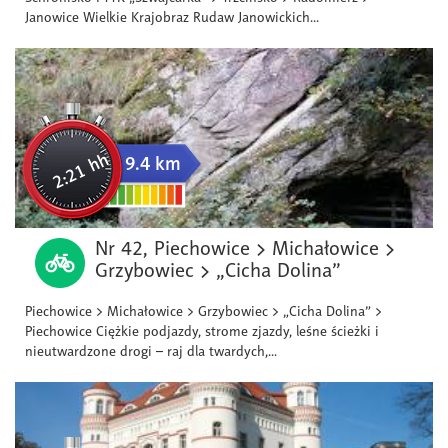
Janowice Wielkie Krajobraz Rudaw Janowickich...
2:21 hh
9.4 km
Nr 42, Piechowice > Michałowice >
Grzybowiec > „Cicha Dolina”
Piechowice > Michałowice > Grzybowiec > „Cicha Dolina” >
Piechowice Ciężkie podjazdy, strome zjazdy, leśne ścieżki i
nieutwardzone drogi – raj dla twardych,...