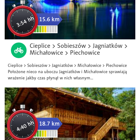
3:54 hh
15.6 km
Cieplice > Sobieszów > Jagniatków >
Michałowice > Piechowice
Cieplice > Sobieszów > Jagniatków > Michałowice > Piechowice
Położone nieco na uboczu Jagniatków i Michałowice sprawiają
wrażenie jakby czas płynął w nich własnym...
4:40 hh
18.7 km