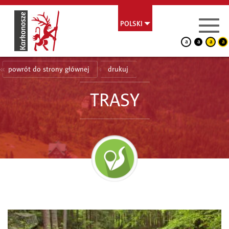
POLSKI
a
a
a
a
powrót do strony głównej
drukuj
TRASY