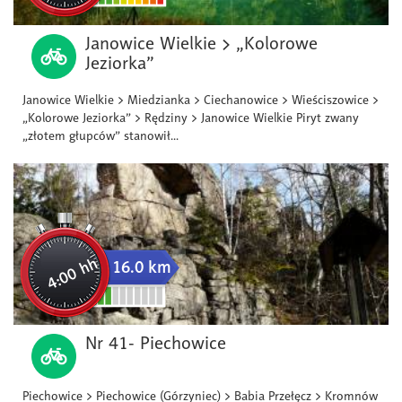
Janowice Wielkie > „Kolorowe
Jeziorka”
Janowice Wielkie > Miedzianka > Ciechanowice > Wieściszowice >
„Kolorowe Jeziorka” > Rędziny > Janowice Wielkie Piryt zwany
„złotem głupców” stanowił...
4:00 hh
16.0 km
Nr 41- Piechowice
Piechowice > Piechowice (Górzyniec) > Babia Przełęcz > Kromnów