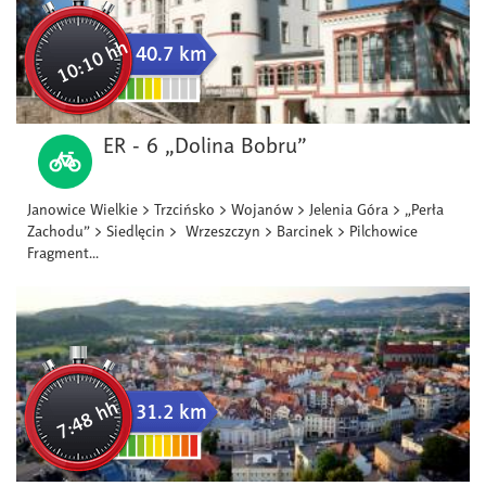
10:10 hh
40.7 km
ER - 6 „Dolina Bobru”
Janowice Wielkie > Trzcińsko > Wojanów > Jelenia Góra > „Perła
Zachodu” > Siedlęcin > Wrzeszczyn > Barcinek > Pilchowice
Fragment...
7:48 hh
31.2 km