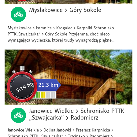
Mysłakowice > Góry Sokole
Mysłakowice > Łomnica > Krogulec > Karpniki Schronisko
PTTK„Szwajcarka” > Góry Sokole Przyjemna, choć nieco
wymagająca wycieczka, której trudy wynagrodzą piękne...
5:19 hh
21.3 km
Janowice Wielkie > Schronisko PTTK
„Szwajcarka” > Radomierz
Janowice Wielkie > Dolina Janówki > Przełecz Karpnicka >
Schronisko PTTK „Szwajcarka” > Trzcinsko > Radomierz >