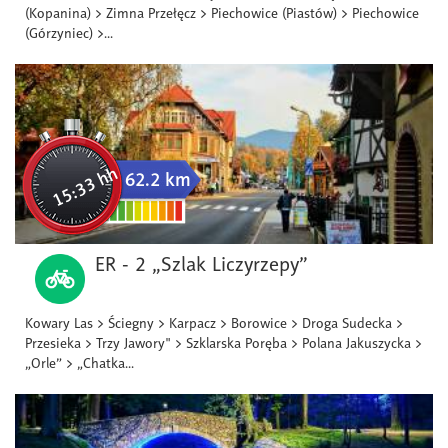
(Kopanina) > Zimna Przełęcz > Piechowice (Piastów) > Piechowice
(Górzyniec) >...
15:33 hh
62.2 km
ER - 2 „Szlak Liczyrzepy”
Kowary Las > Ściegny > Karpacz > Borowice > Droga Sudecka >
Przesieka > Trzy Jawory" > Szklarska Poręba > Polana Jakuszycka >
„Orle” > „Chatka...