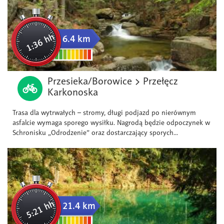
1:36 hh
6.4 km
Przesieka/Borowice > Przełęcz
Karkonoska
Trasa dla wytrwałych – stromy, długi podjazd po nierównym
asfalcie wymaga sporego wysiłku. Nagrodą będzie odpoczynek w
Schronisku „Odrodzenie” oraz dostarczający sporych...
5:21 hh
21.4 km