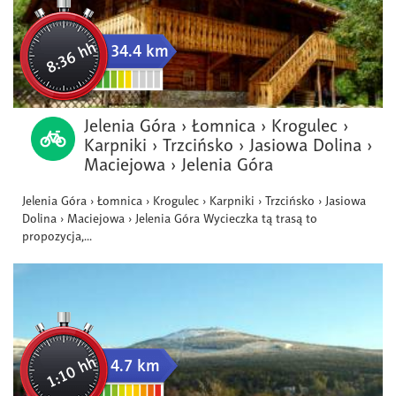
8:36 hh
34.4 km
Jelenia Góra › Łomnica › Krogulec ›
Karpniki › Trzcińsko › Jasiowa Dolina ›
Maciejowa › Jelenia Góra
Jelenia Góra › Łomnica › Krogulec › Karpniki › Trzcińsko › Jasiowa
Dolina › Maciejowa › Jelenia Góra Wycieczka tą trasą to
propozycja,...
1:10 hh
4.7 km