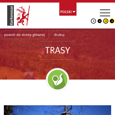
POLSKI
a
a
a
a
powrót do strony głównej
drukuj
TRASY