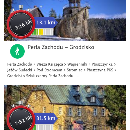
3:16 hh
13.1 km
Perła Zachodu – Grodzisko
Perła Zachodu > Wieża Książęca > Wapienniki > Płoszczynka >
Jeżów Sudecki > Pod Stromcem > Stromiec > Płoszczyna PKS >
Grodzisko Szlak czarny Perła Zachodu –...
7:52 hh
31.5 km