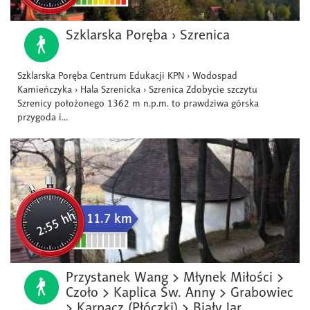
Szklarska Poręba › Szrenica
Szklarska Poręba Centrum Edukacji KPN › Wodospad
Kamieńczyka › Hala Szrenicka › Szrenica Zdobycie szczytu
Szrenicy położonego 1362 m n.p.m. to prawdziwa górska
przygoda i...
2:55 hh
11.7 km
Przystanek Wang > Młynek Miłości >
Czoło > Kaplica Św. Anny > Grabowiec
> Karpacz (Płóczki) > Biały Jar