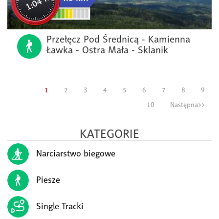
1:04 hh
Przełęcz Pod Średnicą - Kamienna
Ławka - Ostra Mała - Sklanik
1
2
3
4
5
6
7
8
9
10
Następna>>
KATEGORIE
Narciarstwo biegowe
Piesze
Single Tracki