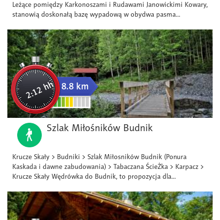
Leżące pomiędzy Karkonoszami i Rudawami Janowickimi Kowary,
stanowią doskonałą bazę wypadową w obydwa pasma...
2:12 hh
8.8 km
Szlak Miłośników Budnik
Krucze Skały > Budniki > Szlak Miłosników Budnik (Ponura
Kaskada i dawne zabudowania) > Tabaczana ŚcieŻka > Karpacz >
Krucze Skały Wędrówka do Budnik, to propozycja dla...