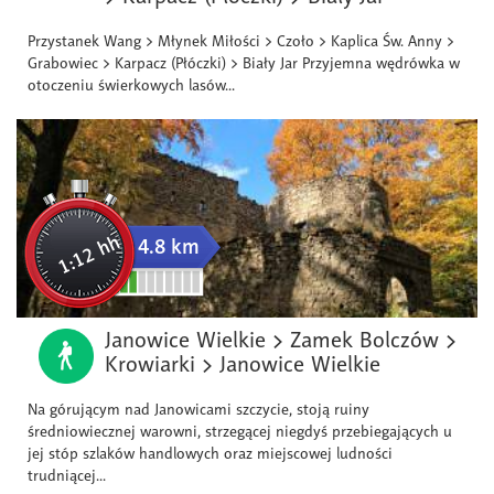
Przystanek Wang > Młynek Miłości > Czoło > Kaplica Św. Anny >
Grabowiec > Karpacz (Płóczki) > Biały Jar Przyjemna wędrówka w
otoczeniu świerkowych lasów...
1:12 hh
4.8 km
Janowice Wielkie > Zamek Bolczów >
Krowiarki > Janowice Wielkie
Na górującym nad Janowicami szczycie, stoją ruiny
średniowiecznej warowni, strzegącej niegdyś przebiegających u
jej stóp szlaków handlowych oraz miejscowej ludności
trudniącej...