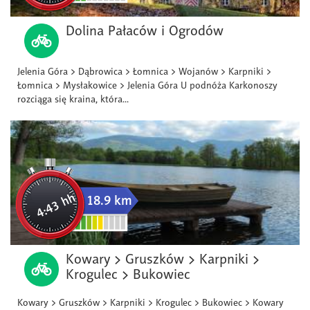
Dolina Pałaców i Ogrodów
Jelenia Góra > Dąbrowica > Łomnica > Wojanów > Karpniki >
Łomnica > Mysłakowice > Jelenia Góra U podnóża Karkonoszy
rozciąga się kraina, która...
4:43 hh
18.9 km
Kowary > Gruszków > Karpniki >
Krogulec > Bukowiec
Kowary > Gruszków > Karpniki > Krogulec > Bukowiec > Kowary