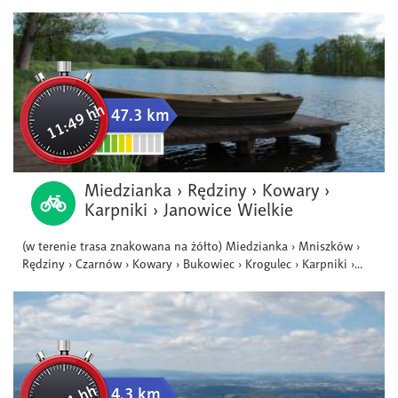
11:49 hh
47.3 km
Miedzianka › Rędziny › Kowary ›
Karpniki › Janowice Wielkie
(w terenie trasa znakowana na żółto) Miedzianka › Mniszków ›
Rędziny › Czarnów › Kowary › Bukowiec › Krogulec › Karpniki ›...
4.3 km