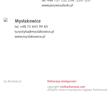
tel. +48 757 132 254, -255 -257
www.jezowsudeski.pl
Mysłakowice
tel. +48 75 643 99 60
turystyka@myslakowice.pl
www.myslakowice.pl
by Amistad.pl
Deklaracja dostępności
copyright
visitkarkonosze.com
oficjalna strona turystyczna regionu Karkonosze