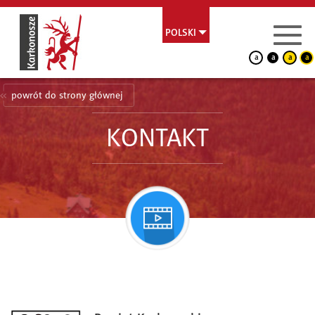
POLSKI
a
a
a
a
powrót do strony głównej
KONTAKT