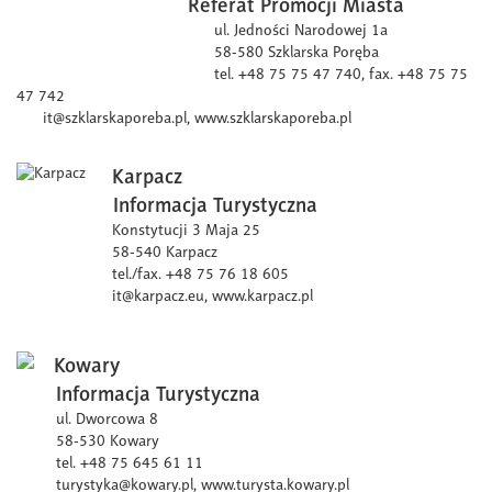
Referat Promocji Miasta
ul. Jedności Narodowej 1a
58-580 Szklarska Poręba
tel. +48 75 75 47 740, fax. +48 75 75
47 742
it@szklarskaporeba.pl,
www.szklarskaporeba.pl
Karpacz
Informacja Turystyczna
Konstytucji 3 Maja 25
58-540 Karpacz
tel./fax. +48 75 76 18 605
it@karpacz.eu,
www.karpacz.pl
Kowary
Informacja Turystyczna
ul. Dworcowa 8
58-530 Kowary
tel. +48 75 645 61 11
turystyka@kowary.pl,
www.turysta.kowary.pl