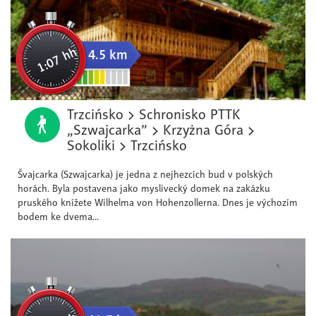
1:07 hh
4.5 km
Trzcińsko > Schronisko PTTK
„Szwajcarka” > Krzyżna Góra >
Sokoliki > Trzcińsko
Švajcarka (Szwajcarka) je jedna z nejhezcích bud v polských
horách. Byla postavena jako myslivecký domek na zakázku
pruského knížete Wilhelma von Hohenzollerna. Dnes je výchozím
bodem ke dvema...