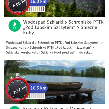
4:00 hh
16.0 km
Wodospad Szklarki > Schronisko PTTK
„Pod Łabskim Szczytem” > Sniezne
Kotły
Wodospad Szklarki > Schronisko PTTK „Pod Łabskim Szczytem” >
Śnieżne Kotły > Schronisko PTTK „Pod Łabskim Szczytem” >
Szklarska Poręba Potok Szklarka tvorí pred ústím do reky...
2:37 hh
10.5 km
Kowary > Bukowiec > Mrowiec >