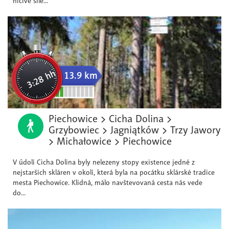
nicivé síle...
3:28 hh
13.9 km
Piechowice > Cicha Dolina >
Grzybowiec > Jagniątków > Trzy Jawory
> Michałowice > Piechowice
V údolí Cicha Dolina byly nelezeny stopy existence jedné z
nejstarších skláren v okolí, která byla na pocátku sklárské tradice
mesta Piechowice. Klidná, málo navštevovaná cesta nás vede
do...