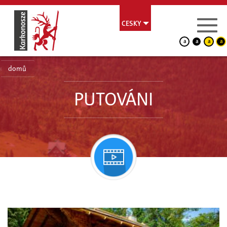
CESKY
a
a
a
a
domů
PUTOVÁNI