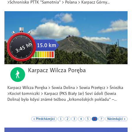
>Schronisko PTTK "Samotnia" > Polana > Karpacz Górny...
3:45 hh
15.0 km
Karpacz Wilcza Poręba
Karpacz Wilcza Poręba > Sowia Dolina > Sowia Przełęcz > Śnieżka
>Kocioł Łomniczki > Karpacz (PKS Biały Jar) Soví údolí (Sowia
Dolina) bylo kdysi známé težbou „krkonošských pokladu” –...
< Předcházející
1
2
3
4
5
6
7
Následující >