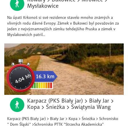
Mysłakowice
Na úpatí Krkonoš si své rezidence stavelo mnoho známých a
vlivných rodu dávné Evropy. Zámek v Bukowci byl považován za
jeden z nejvýznamnejších zámku tehdejšího Pruska a zámek v
Myslakowicích patril...
4:04 hh
16.3 km
Karpacz (PKS Biały jar) > Biały Jar >
Kopa > Śnieżka > Świątynia Wang
Karpacz (PKS Biały jar) > Biały Jar > Kopa > Śnieżka > Schronisko
" Dom Śląski" >Schronisko PTTK "Strzecha Akademicka"