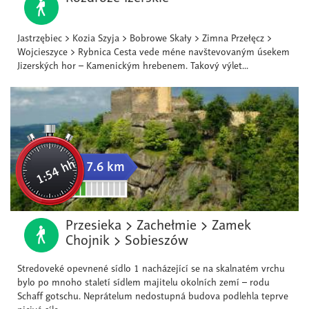
Jastrzębiec > Kozia Szyja > Bobrowe Skały > Zimna Przełęcz >
Wojcieszyce > Rybnica Cesta vede méne navštevovaným úsekem
Jizerských hor – Kamenickým hrebenem. Takový výlet...
1:54 hh
7.6 km
Przesieka > Zachełmie > Zamek
Chojnik > Sobieszów
Stredoveké opevnené sídlo 1 nacházející se na skalnatém vrchu
bylo po mnoho staletí sídlem majitelu okolních zemí – rodu
Schaff gotschu. Neprátelum nedostupná budova podlehla teprve