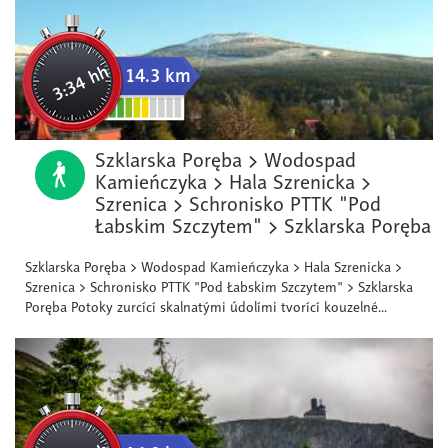
3:34 hh
14.3 km
Szklarska Poręba > Wodospad
Kamieńczyka > Hala Szrenicka >
Szrenica > Schronisko PTTK "Pod
Łabskim Szczytem" > Szklarska Poręba
Szklarska Poręba > Wodospad Kamieńczyka > Hala Szrenicka >
Szrenica > Schronisko PTTK "Pod Łabskim Szczytem" > Szklarska
Poręba Potoky zurcící skalnatými údolími tvorící kouzelné...