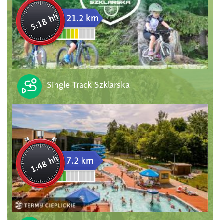
5:18 hh
21.2 km
Single Track Szklarska
1:48 hh
7.2 km