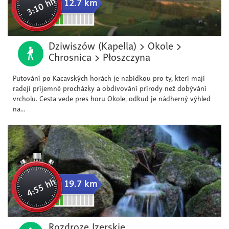
3:10 hh
12.7 km
Dziwiszów (Kapella) > Okole >
Chrosnica > Płoszczyna
Putování po Kacavských horách je nabídkou pro ty, kterí mají
radeji príjemné procházky a obdivování prírody než dobývání
vrcholu. Cesta vede pres horu Okole, odkud je nádherný výhled
na...
4:55 hh
19.7 km
Rozdroze Izerskie