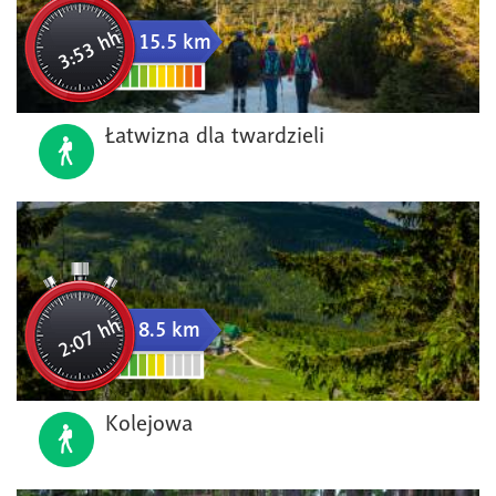
3:53 hh
15.5 km
Łatwizna dla twardzieli
2:07 hh
8.5 km
Kolejowa