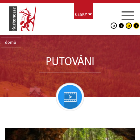
CESKY
a
a
a
a
domů
PUTOVÁNI