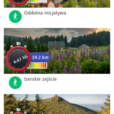
Oddolna inicjatywa
4:47 hh
19.2 km
Izerskie zejście