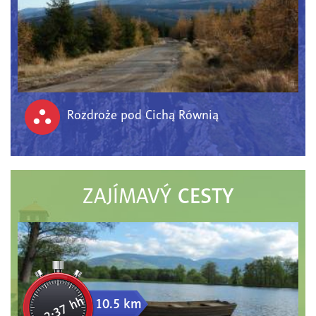
Rozdroże pod Cichą Równią
CESTY
ZAJÍMAVÝ
2:37 hh
10.5 km