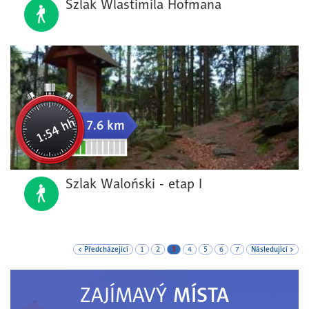
Szlak Wlastimila Hofmana
1:54 hh
7.6 km
Szlak Waloński - etap I
< Předcházející
1
2
3
4
5
6
7
Následující >
MÍSTA
ZAJÍMAVÝ