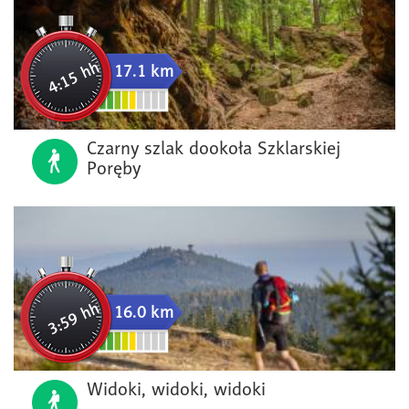
4:15 hh
17.1 km
Czarny szlak dookoła Szklarskiej
Poręby
3:59 hh
16.0 km
Widoki, widoki, widoki