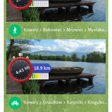
Kowary > Bukowiec > Mrowiec > Mysłakowice
4:43 hh
18.9 km
Kowary > Gruszków > Karpniki > Krogulec > Bukowiec