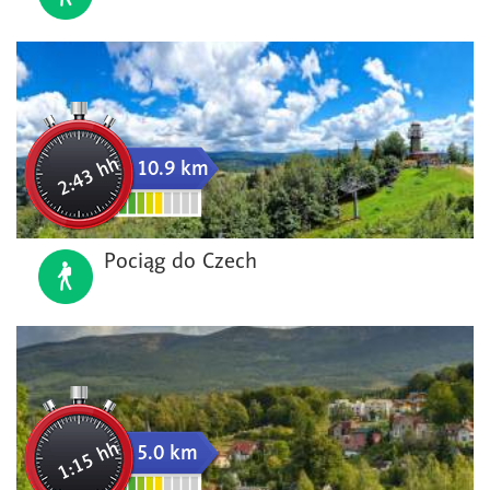
2:43 hh
10.9 km
Pociąg do Czech
1:15 hh
5.0 km