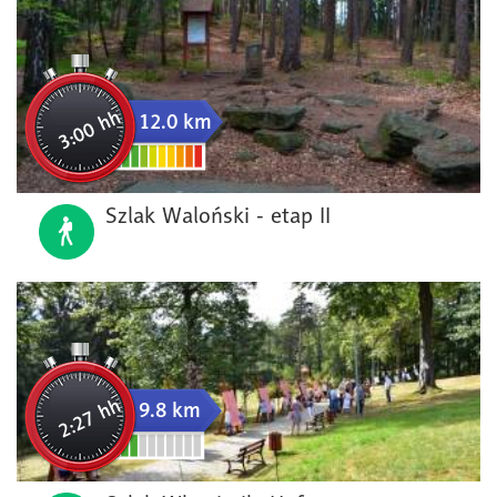
3:00 hh
12.0 km
Szlak Waloński - etap II
2:27 hh
9.8 km