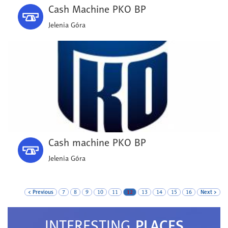
Cash Machine PKO BP
Jelenia Góra
Cash machine PKO BP
Jelenia Góra
< Previous
7
8
9
10
11
12
13
14
15
16
Next >
PLACES
INTERESTING