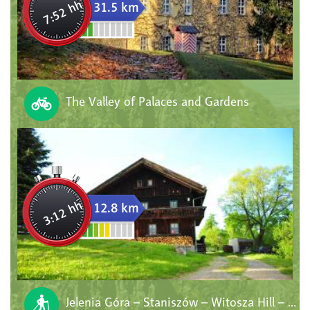
7:52 hh
31.5 km
The Valley of Palaces and Gardens
3:12 hh
12.8 km
Jelenia Góra – Staniszów – Witosza Hill – Krzyżowa Hill – Mysłakowice