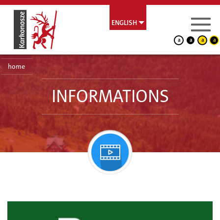
ENGLISH
a
a
a
a
home
INFORMATIONS