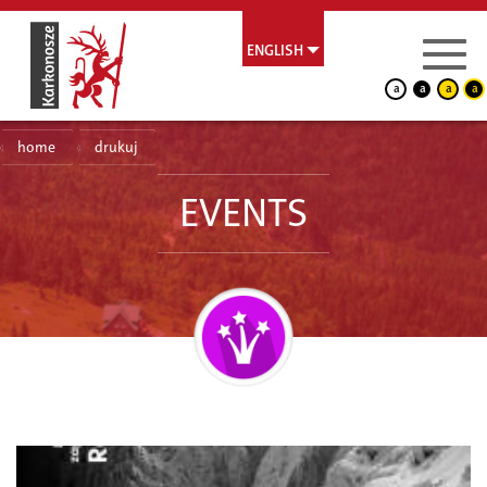
ENGLISH
a
a
a
a
home
drukuj
EVENTS