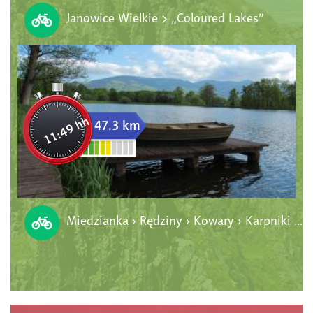
Janowice Wielkie > „Coloured Lakes”
11:49 hh
47.3 km
Miedzianka › Rędziny › Kowary › Karpniki › Janowice Wielkie