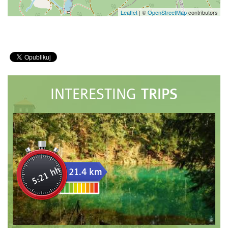
Leaflet
|
©
OpenStreetMap
contributors
TRIPS
INTERESTING
5:21 hh
21.4 km