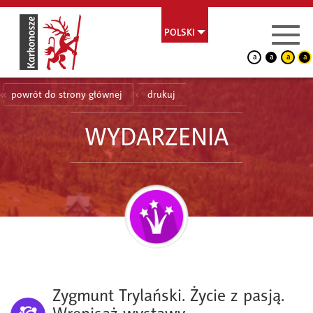
POLSKI
a
a
a
a
powrót do strony głównej
drukuj
WYDARZENIA
Zygmunt Trylański. Życie z pasją.