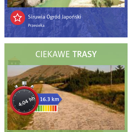
Siruwia Ogród Japoński
Przesieka
TRASY
CIEKAWE
4:04 hh
16.3 km