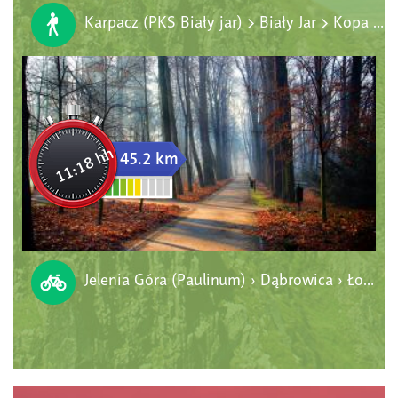
Karpacz (PKS Biały jar) > Biały Jar > Kopa > Śnieżka > Świątynia Wang
11:18 hh
45.2 km
Jelenia Góra (Paulinum) › Dąbrowica › Łomnica › Wojanów › Karpniki › Bukowiec › Staniszów › Cieplice