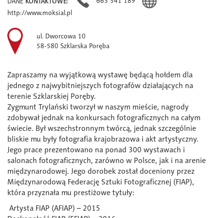
663 541 189
DANE
KONTAKTOWE:
http://www.moksial.pl
ul. Dworcowa 10
58-580 Szklarska Poręba
Zapraszamy na wyjątkową wystawę będącą hołdem dla
jednego z najwybitniejszych fotografów działających na
terenie Szklarskiej Poręby.
Zygmunt Trylański tworzył w naszym mieście, nagrody
zdobywał jednak na konkursach fotograficznych na całym
świecie. Był wszechstronnym twórcą, jednak szczególnie
bliskie mu były fotografia krajobrazowa i akt artystyczny.
Jego prace prezentowano na ponad 300 wystawach i
salonach fotograficznych, zarówno w Polsce, jak i na arenie
międzynarodowej. Jego dorobek został doceniony przez
Międzynarodową Federację Sztuki Fotograficznej (FIAP),
która przyznała mu prestiżowe tytuły:
Artysta FIAP (AFIAP) – 2015