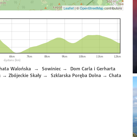
Leaflet
|
©
OpenStreetMap
contributors
6km
7km
8km
9km
10km
11km
12km
dystans (km)
Chata Walońska →
Sowiniec →
Dom Carla i Gerharta
tu → Zbójeckie Skały →
Szklarska Poręba Dolna →
Chata