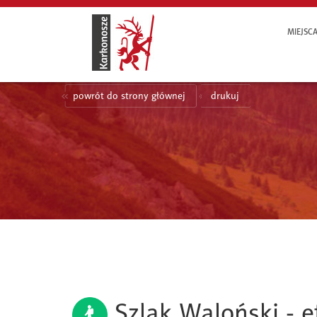
MIEJSC
powrót do strony głównej
drukuj
Szlak Waloński - et