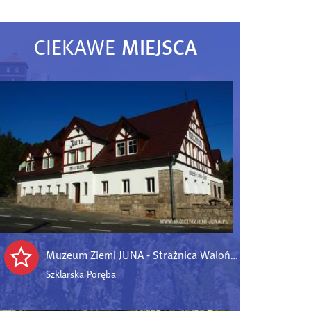
MIEJSCA
CIEKAWE
Muzeum Ziemi JUNA - Strażnica Walońska
Szklarska Poręba