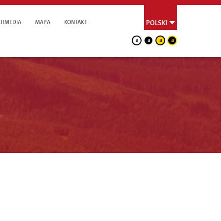
TIMEDIA
MAPA
KONTAKT
POLSKI
a
a
a
a