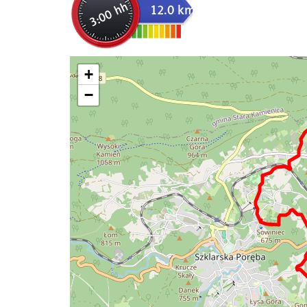
3:00 hh
12.0 km
+
−