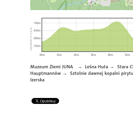
700m
wysokość m n.p.m.
650m
600m
550m
0km
1km
2km
3km
4km
5km
Muzeum Ziemi JUNA →
Leśna Huta →
Stara 
Hauptmannów →
Sztolnie dawnej kopalni piry
Izerska