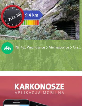
2:21 hh
9.4 km
Nr 42, Piechowice > Michałowice > Grzybowiec > „Cicha Dolina”