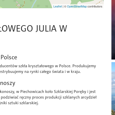
Leaflet
|
©
OpenStreetMap
contributors
ŁOWEGO JULIA W
 Polsce
producentów szkła kryształowego w Polsce. Produkujemy
strybuujemy na rynki całego świata i w kraju.
onoszy
onoszy, w Piechowicach koło Szklarskiej Poręby i jest
 podziwiać ręczny proces produkcji szklanych arcydzieł
iki sztuki szklarskiej.