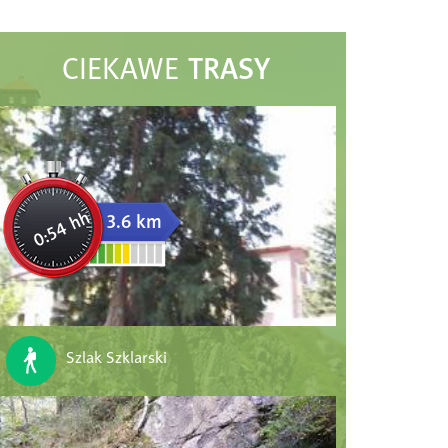
TRASY
CIEKAWE
0:54 hh
3.6 km
Szlak Szklarski