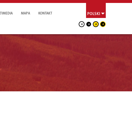
TIMEDIA
MAPA
KONTAKT
POLSKI
a
a
a
a