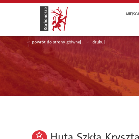
MIEJSC
powrót do strony głównej
drukuj
Huta Szkła Kryszta