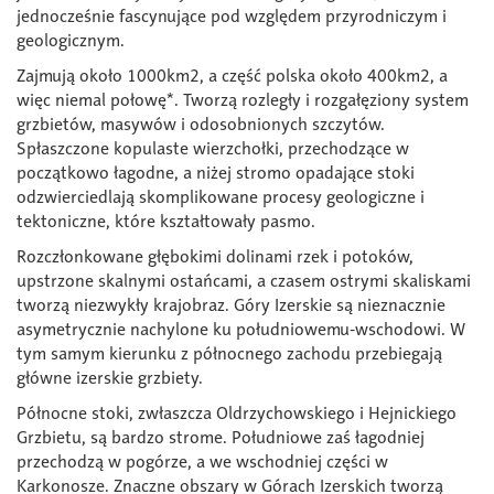
jednocześnie fascynujące pod względem przyrodniczym i
geologicznym.
Zajmują około 1000km2, a część polska około 400km2, a
więc niemal połowę*. Tworzą rozległy i rozgałęziony system
grzbietów, masywów i odosobnionych szczytów.
Spłaszczone kopulaste wierzchołki, przechodzące w
początkowo łagodne, a niżej stromo opadające stoki
odzwierciedlają skomplikowane procesy geologiczne i
tektoniczne, które kształtowały pasmo.
Rozczłonkowane głębokimi dolinami rzek i potoków,
upstrzone skalnymi ostańcami, a czasem ostrymi skaliskami
tworzą niezwykły krajobraz. Góry Izerskie są nieznacznie
asymetrycznie nachylone ku południowemu-wschodowi. W
tym samym kierunku z północnego zachodu przebiegają
główne izerskie grzbiety.
Północne stoki, zwłaszcza Oldrzychowskiego i Hejnickiego
Grzbietu, są bardzo strome. Południowe zaś łagodniej
przechodzą w pogórze, a we wschodniej części w
Karkonosze. Znaczne obszary w Górach Izerskich tworzą