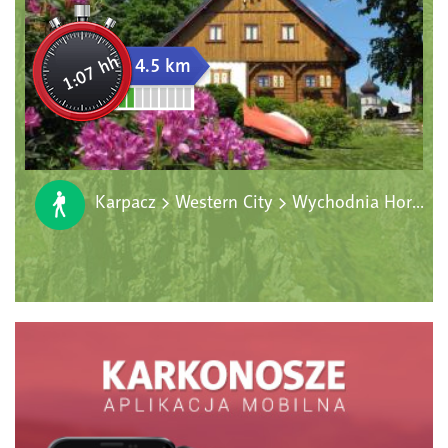
1:07 hh
4.5 km
Karpacz > Western City > Wychodnia Hornfelsów > Muzeum Sportu i Turystyki > deptak