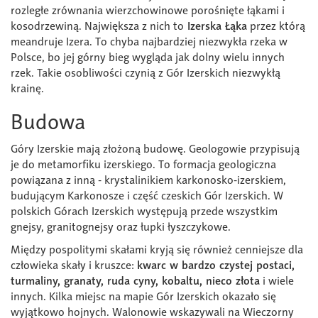
rozległe zrównania wierzchowinowe porośnięte łąkami i
kosodrzewiną. Największa z nich to
Izerska Łąka
przez którą
meandruje Izera. To chyba najbardziej niezwykła rzeka w
Polsce, bo jej górny bieg wygląda jak dolny wielu innych
rzek. Takie osobliwości czynią z Gór Izerskich niezwykłą
krainę.
Budowa
Góry Izerskie mają złożoną budowę. Geologowie przypisują
je do metamorfiku izerskiego. To formacja geologiczna
powiązana z inną - krystalinikiem karkonosko-izerskiem,
budującym Karkonosze i część czeskich Gór Izerskich. W
polskich Górach Izerskich występują przede wszystkim
gnejsy, granitognejsy oraz łupki łyszczykowe.
Między pospolitymi skałami kryją się również cenniejsze dla
człowieka skały i kruszce:
kwarc w bardzo czystej postaci,
turmaliny, granaty, ruda cyny, kobaltu, nieco złota
i wiele
innych. Kilka miejsc na mapie Gór Izerskich okazało się
wyjątkowo hojnych. Walonowie wskazywali na Wieczorny