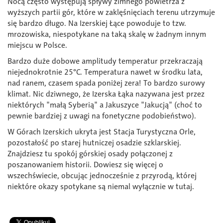
Nocą często występują spływy zimnego powietrza z
wyższych partii gór, które w zaklęśnięciach terenu utrzymuje
się bardzo długo. Na Izerskiej Łące powoduje to tzw.
mrozowiska, niespotykane na taką skalę w żadnym innym
miejscu w Polsce.
Bardzo duże dobowe amplitudy temperatur przekraczają
niejednokrotnie 25°C. Temperatura nawet w środku lata,
nad ranem, czasem spada poniżej zera! To bardzo surowy
klimat. Nic dziwnego, że Izerska Łąka nazywana jest przez
niektórych "małą Syberią" a Jakuszyce "Jakucją" (choć to
pewnie bardziej z uwagi na fonetyczne podobieństwo).
W Górach Izerskich ukryta jest Stacja Turystyczna Orle,
pozostałość po starej hutniczej osadzie szklarskiej.
Znajdziesz tu spokój górskiej osady połączonej z
poszanowaniem historii. Dowiesz się więcej o
wszechświecie, obcując jednocześnie z przyrodą, której
niektóre okazy spotykane są niemal wyłącznie w tutaj.