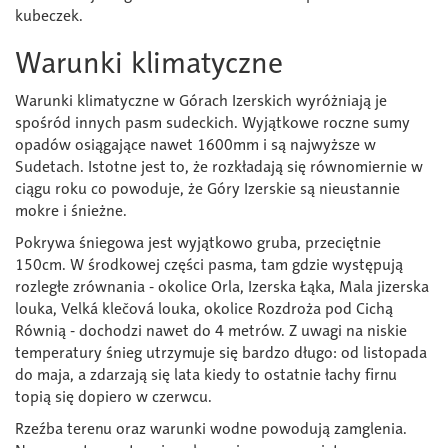
kubeczek.
Warunki klimatyczne
Warunki klimatyczne w Górach Izerskich wyróżniają je
spośród innych pasm sudeckich. Wyjątkowe roczne sumy
opadów osiągające nawet 1600mm i są najwyższe w
Sudetach. Istotne jest to, że rozkładają się równomiernie w
ciągu roku co powoduje, że Góry Izerskie są nieustannie
mokre i śnieżne.
Pokrywa śniegowa jest wyjątkowo gruba, przeciętnie
150cm. W środkowej części pasma, tam gdzie występują
rozległe zrównania - okolice Orla, Izerska Łąka, Mala jizerska
louka, Velká klečová louka, okolice Rozdroża pod Cichą
Równią - dochodzi nawet do 4 metrów. Z uwagi na niskie
temperatury śnieg utrzymuje się bardzo długo: od listopada
do maja, a zdarzają się lata kiedy to ostatnie łachy firnu
topią się dopiero w czerwcu.
Rzeźba terenu oraz warunki wodne powodują zamglenia.