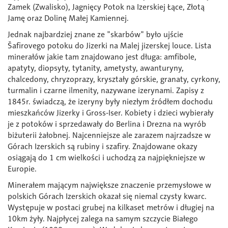
Zamek (Zwalisko), Jagnięcy Potok na Izerskiej Łące, Złotą
Jamę oraz Dolinę Małej Kamiennej.
Jednak najbardziej znane ze "skarbów" było ujście
Šafirovego potoku do Jizerki na Malej jizerskej louce. Lista
minerałów jakie tam znajdowano jest długa: amfibole,
apatyty, diopsyty, tytanity, ametysty, awanturyny,
chalcedony, chryzoprazy, kryształy górskie, granaty, cyrkony,
turmalin i czarne ilmenity, nazywane izerynami. Zapisy z
1845r. świadczą, że izeryny były niezłym źródłem dochodu
mieszkańców Jizerky i Gross-Iser. Kobiety i dzieci wybierały
je z potoków i sprzedawały do Berlina i Drezna na wyrób
biżuterii żałobnej. Najcenniejsze ale zarazem najrzadsze w
Górach Izerskich są rubiny i szafiry. Znajdowane okazy
osiągają do 1 cm wielkości i uchodzą za najpiękniejsze w
Europie.
Minerałem mającym największe znaczenie przemysłowe w
polskich Górach Izerskich okazał się niemal czysty kwarc.
Występuje w postaci grubej na kilkaset metrów i długiej na
10km żyły. Najpłycej zalega na samym szczycie Białego