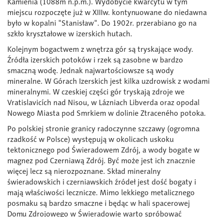
Kamienia (1088m n.p.m.). Wydobycie kwarcytu w tym
miejscu rozpoczęte już w XIIIw. kontynuowane do niedawna
było w kopalni "Stanisław". Do 1902r. przerabiano go na
szkło kryształowe w izerskich hutach.
Kolejnym bogactwem z wnętrza gór są tryskające wody.
Źródła izerskich potoków i rzek są zasobne w bardzo
smaczną wodę. Jednak najwartościowsze są wody
mineralne. W Górach Izerskich jest kilka uzdrowisk z wodami
mineralnymi. W czeskiej części gór tryskają zdroje we
Vratislavicích nad Nisou, w Lázniach Libverda oraz opodal
Nowego Miasta pod Smrkiem w dolinie Ztraceného potoka.
Po polskiej stronie granicy radoczynne szczawy (ogromna
rzadkość w Polsce) występują w okolicach uskoku
tektonicznego pod Świeradowem Zdrój, a wody bogate w
magnez pod Czerniawą Zdrój. Być może jest ich znacznie
więcej lecz są nierozpoznane. Skład mineralny
świeradowskich i czerniawskich źródeł jest dość bogaty i
mają właściwości lecznicze. Mimo lekkiego metalicznego
posmaku są bardzo smaczne i będąc w hali spacerowej
Domu Zdrojowego w Świeradowie warto spróbować