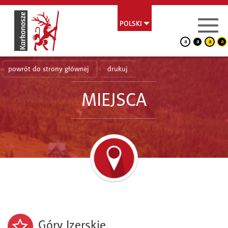
POLSKI
a
a
a
a
powrót do strony głównej
drukuj
MIEJSCA
Góry Izerskie