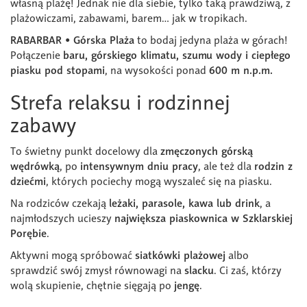
własną plażę! Jednak nie dla siebie, tylko taką prawdziwą, z
plażowiczami, zabawami, barem… jak w tropikach.
RABARBAR • Górska Plaża
to bodaj jedyna plaża w górach!
Połączenie
baru, górskiego klimatu, szumu wody i ciepłego
piasku pod stopami
, na wysokości ponad
600 m n.p.m.
Strefa relaksu i rodzinnej
zabawy
To świetny punkt docelowy dla
zmęczonych górską
wędrówką
, po
intensywnym dniu pracy
, ale też dla
rodzin z
dziećmi
, których pociechy mogą wyszaleć się na piasku.
Na rodziców czekają
leżaki, parasole, kawa lub drink
, a
najmłodszych ucieszy
największa piaskownica w Szklarskiej
Porębie
.
Aktywni mogą spróbować
siatkówki plażowej
albo
sprawdzić swój zmysł równowagi na
slacku
. Ci zaś, którzy
wolą skupienie, chętnie sięgają po
jengę
.