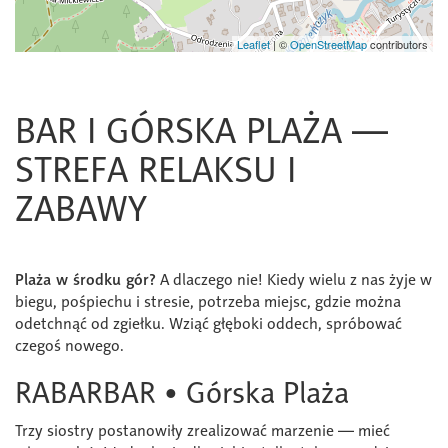
Leaflet
|
©
OpenStreetMap
contributors
BAR I GÓRSKA PLAŻA —
STREFA RELAKSU I
ZABAWY
Plaża w środku gór?
A dlaczego nie! Kiedy wielu z nas żyje w
biegu, pośpiechu i stresie, potrzeba miejsc, gdzie można
odetchnąć od zgiełku. Wziąć głęboki oddech, spróbować
czegoś nowego.
RABARBAR • Górska Plaża
Trzy siostry postanowiły zrealizować marzenie — mieć