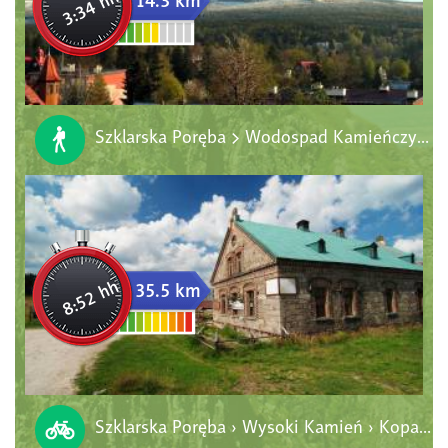
3:34 hh
14.3 km
Szklarska Poręba > Wodospad Kamieńczyka > Hala Szrenicka > Szrenica > Schronisko PTTK "Pod Łabskim Szczytem" > Szklarska Poręba
8:52 hh
35.5 km
Szklarska Poręba › Wysoki Kamień › Kopalnia Stanisław › Chatka Górzystów › Orle › Jakuszyce › Szklarska Poręba