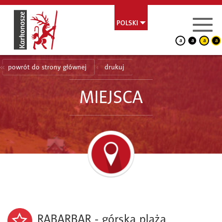
POLSKI
a
a
a
a
powrót do strony głównej
drukuj
MIEJSCA
RABARBAR - górska plaża