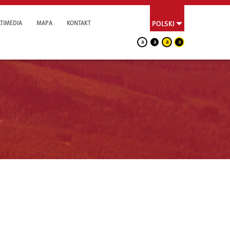
TIMEDIA
MAPA
KONTAKT
POLSKI
a
a
a
a