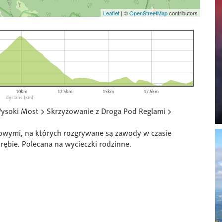
Leaflet
|
©
OpenStreetMap
contributors
10km
12.5km
15km
17.5km
dystans (km)
Wysoki Most > Skrzyżowanie z Droga Pod Reglami >
wymi, na których rozgrywane są zawody w czasie
bie. Polecana na wycieczki rodzinne.