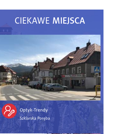
MIEJSCA
CIEKAWE
Optyk-Trendy
Szklarska Poręba