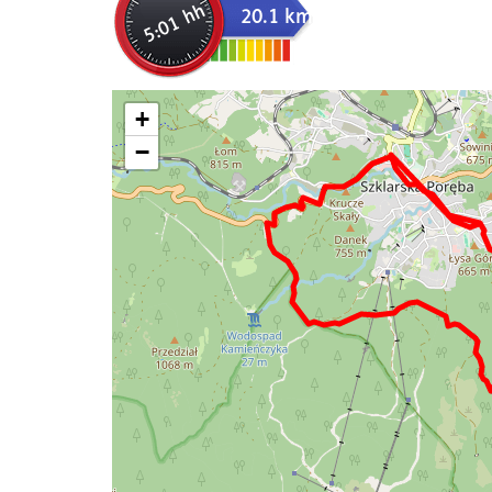
5:01 hh
20.1 km
+
−