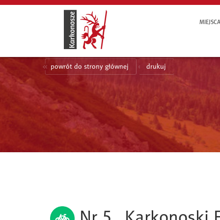
MIEJSC
powrót do strony głównej
drukuj
Nr 5 „Karkonoski 