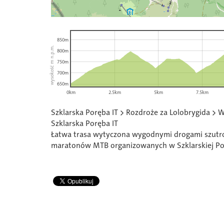
850m
wysokość m n.p.m.
800m
750m
700m
650m
0km
2.5km
5km
7.5km
Szklarska Poręba IT > Rozdroże za Lolobrygida > 
Szklarska Poręba IT
Łatwa trasa wytyczona wygodnymi drogami szutro
maratonów MTB organizowanych w Szklarskiej Porę