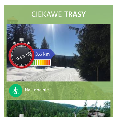
TRASY
CIEKAWE
0:53 hh
3.6 km
Na kopalnię