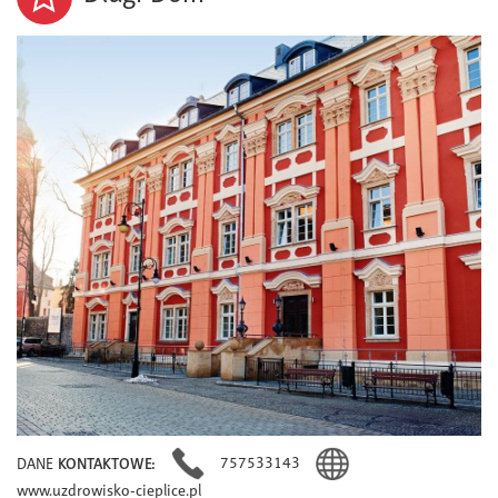
757533143
DANE
KONTAKTOWE:
www.uzdrowisko-cieplice.pl