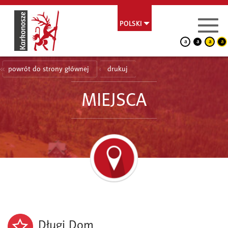
POLSKI
a
a
a
a
powrót do strony głównej
drukuj
MIEJSCA
Długi Dom