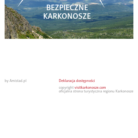
BEZPIECZNE
KARKONOSZE
by Amistad.pl
Deklaracja dostępności
copyright
visitkarkonosze.com
oficjalna strona turystyczna regionu Karkonosze