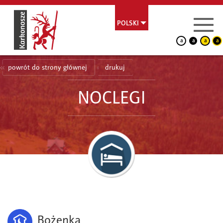
POLSKI
a
a
a
a
powrót do strony głównej
drukuj
NOCLEGI
Bożenka