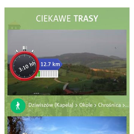
TRASY
CIEKAWE
3:10 hh
12.7 km
Dziwiszów (Kapela) > Okole > Chrośnica > Płoszczyna