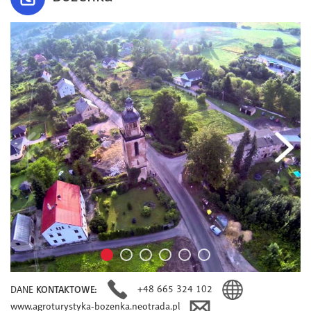
+48 665 324 102
DANE
KONTAKTOWE:
www.agroturystyka-bozenka.neotrada.pl