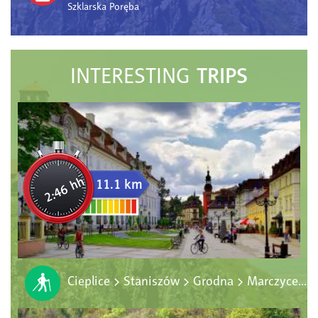
Szklarska Poręba
TRIPS
INTERESTING
2:46 hh
11.1 km
Cieplice > Staniszów > Grodna > Marczyce > Cieplice