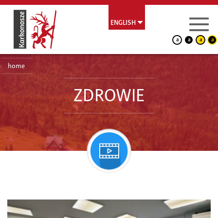
ENGLISH
a
a
a
a
home
ZDROWIE