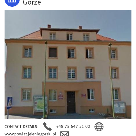
Górze
+48 75 647 31 00
CONTACT
DETAILS:
www.powiat.jeleniogorski.pl