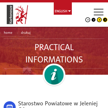
ENGLISH
a
a
a
a
home
drukuj
PRACTICAL
INFORMATIONS
Starostwo Powiatowe w Jeleniej