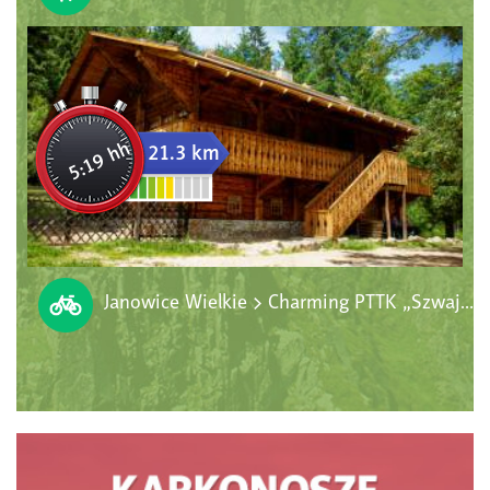
5:19 hh
21.3 km
Janowice Wielkie > Charming PTTK „Szwajcarka” > Radomierz