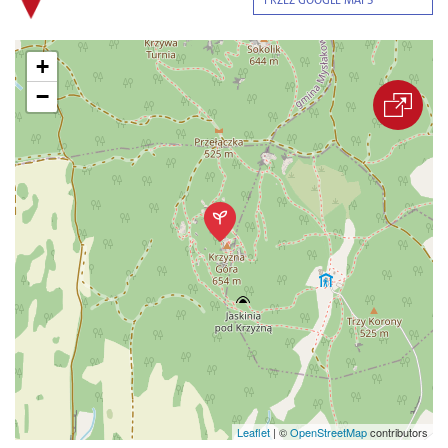
PRZEZ GOOGLE MAPS
+
−
Leaflet
|
©
OpenStreetMap
contributors