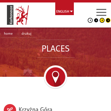
ENGLISH
a
a
a
a
home
drukuj
PLACES
Krzyżna Góra