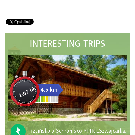
TRIPS
INTERESTING
1:07 hh
4.5 km
Trzcińsko > Schronisko PTTK „Szwajcarka” > Krzyżna Góra > Sokoliki > Trzcińsko