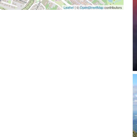
Leaflet
|
©
OpenStreetMap
contributors