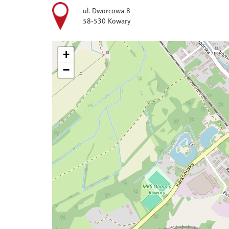
ul. Dworcowa 8
58-530 Kowary
+
−