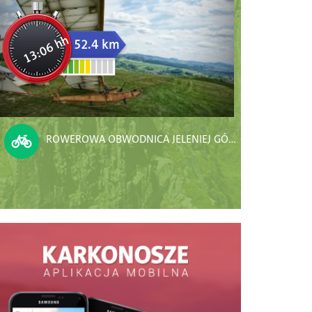
13:06 hh
52.4 km
ROWEROWA OBWODNICA JELENIEJ GÓRY ETAP I