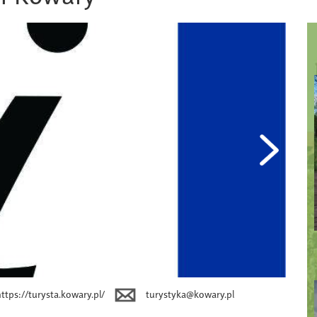
https://turysta.kowary.pl/
turystyka@kowary.pl