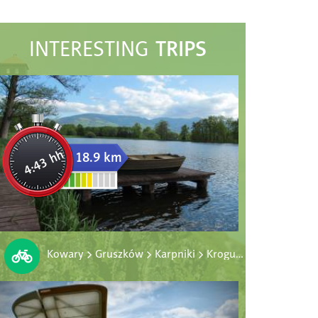
TRIPS
INTERESTING
4:43 hh
18.9 km
Kowary > Gruszków > Karpniki > Krogulec > Bukowiec