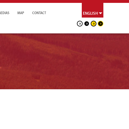
EDIAS
MAP
CONTACT
ENGLISH
a
a
a
a