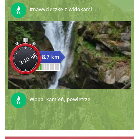
#nawycieczkę z widokami
2:10 hh
8.7 km
Woda, kamień, powietrze