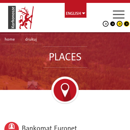
ENGLISH
a
a
a
a
home
drukuj
PLACES
Bankomat Euronet