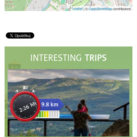
Leaflet
|
©
OpenStreetMap
contributors
TRIPS
INTERESTING
2:26 hh
9.8 km