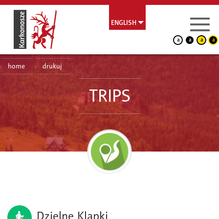
ENGLISH
a
a
a
a
home
drukuj
TRIPS
Dzielne Klapki