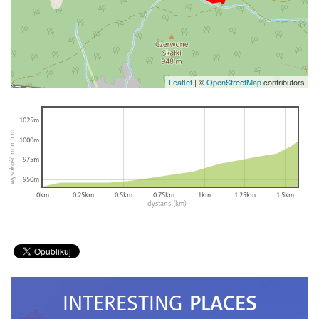
Leaflet
|
©
OpenStreetMap
contributors
1025m
wysokość m n.p.m.
1000m
975m
950m
0km
0.25km
0.5km
0.75km
1km
1.25km
1.5km
dystans (km)
PLACES
INTERESTING