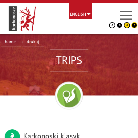
ENGLISH
a
a
a
a
home
drukuj
TRIPS
Karkonoski klasyk