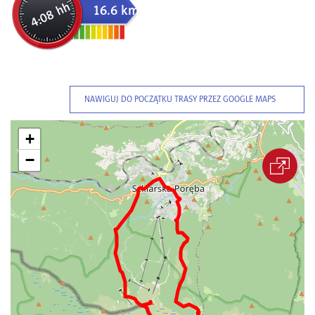
4:08 hh
16.6 km
NAWIGUJ DO POCZĄTKU TRASY PRZEZ GOOGLE MAPS
+
−