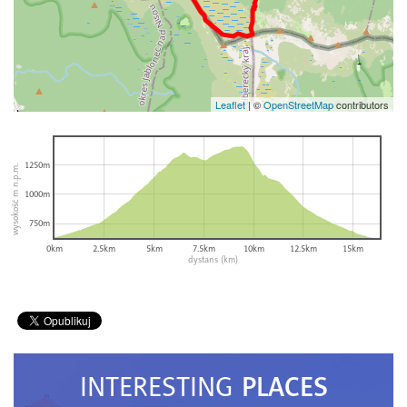
Leaflet
|
©
OpenStreetMap
contributors
1250m
wysokość m n.p.m.
1000m
750m
0km
2.5km
5km
7.5km
10km
12.5km
15km
dystans (km)
PLACES
INTERESTING