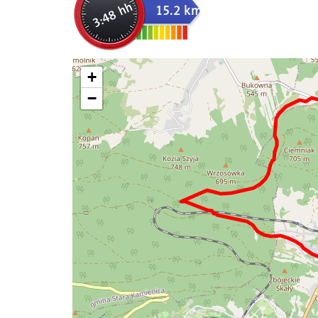
3:48 hh
15.2 km
+
−