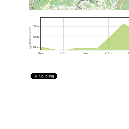
600m
wysokość m n.p.m.
500m
400m
0km
2.5km
5km
7.5km