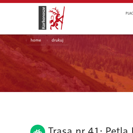
PLAC
home
drukuj
Trasa nr 41: Pętla