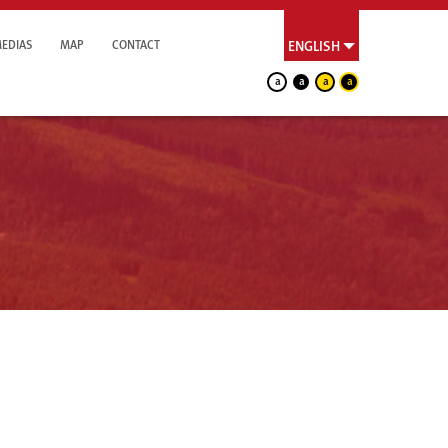
EDIAS
MAP
CONTACT
ENGLISH
a
a
a
a