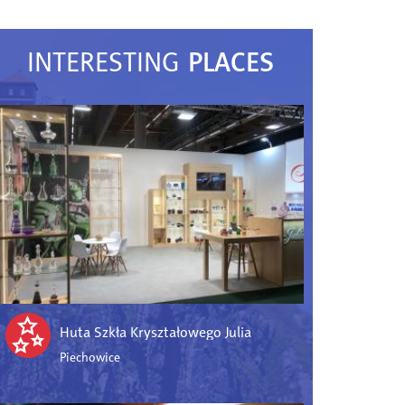
PLACES
INTERESTING
Huta Szkła Kryształowego Julia
Piechowice