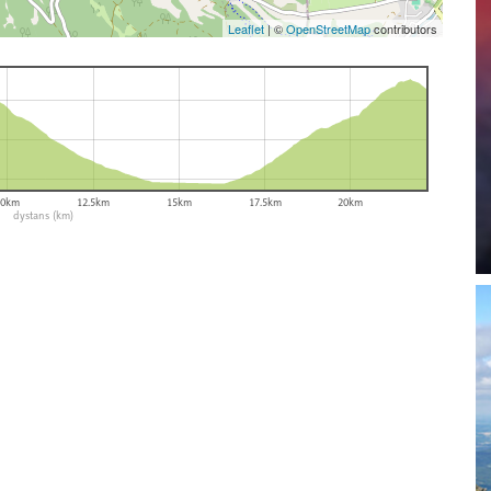
Leaflet
|
©
OpenStreetMap
contributors
10km
12.5km
15km
17.5km
20km
dystans (km)