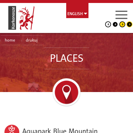
ENGLISH
a
a
a
a
home
drukuj
PLACES
Aquapark Blue Mountain