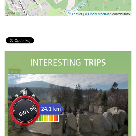
Leaflet
|
©
OpenStreetMap
contributors
TRIPS
INTERESTING
6:01 hh
24.1 km