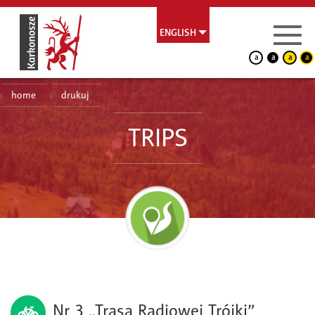
ENGLISH
a
a
a
a
home
drukuj
TRIPS
Nr 3 „Trasa Radiowej Trójki”