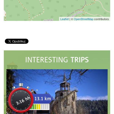
Leaflet
|
©
OpenStreetMap
contributors
TRIPS
INTERESTING
3:16 hh
13.1 km