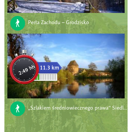
Perła Zachodu – Grodzisko
2:49 hh
11.3 km
„Szlakiem średniowiecznego prawa” Siedlecin > Płoszczynka > Skowron > Strzyzowiec > Siedlecin