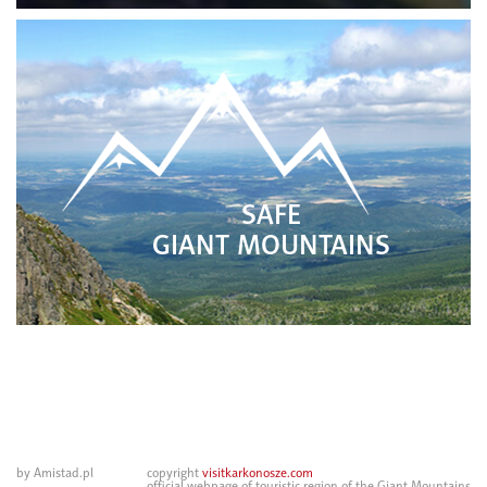
SAFE
GIANT MOUNTAINS
by Amistad.pl
copyright
visitkarkonosze.com
official webpage of touristic region of the Giant Mountains