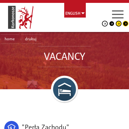
ENGLISH
a
a
a
a
home
drukuj
VACANCY
"Perła Zachodu"