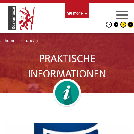
DEUTSCH
a
a
a
a
home
drukuj
PRAKTISCHE
INFORMATIONEN