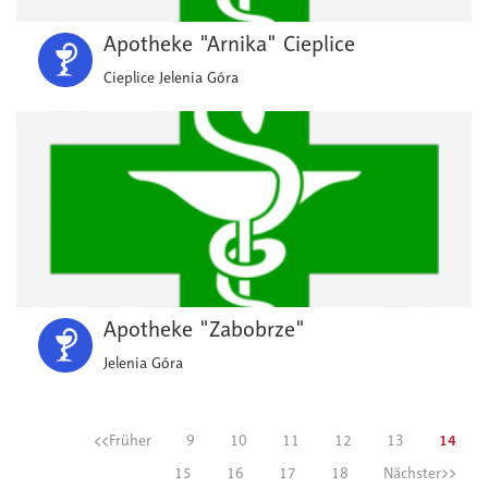
Apotheke "Arnika" Cieplice
Cieplice Jelenia Góra
Apotheke "Zabobrze"
Jelenia Góra
<<Früher
9
10
11
12
13
14
15
16
17
18
Nächster>>