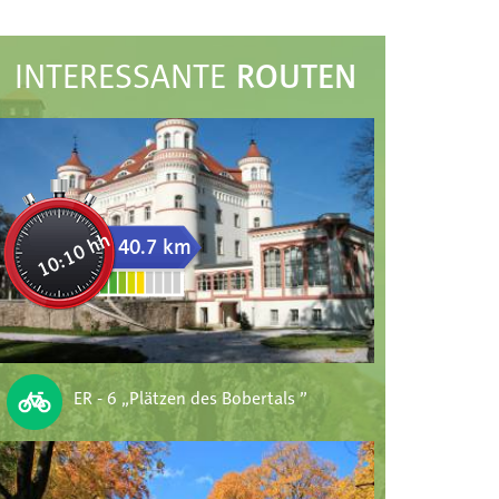
ROUTEN
INTERESSANTE
10:10 hh
40.7 km
ER - 6 „Plätzen des Bobertals ”