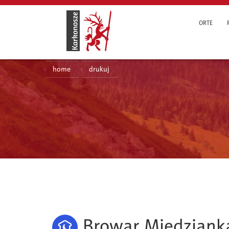
ORTE
home
drukuj
Browar Miedziank