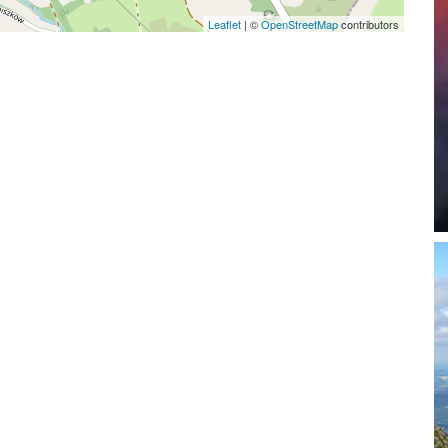
Leaflet
|
©
OpenStreetMap
contributors