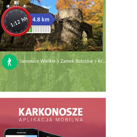
1:12 hh
4.8 km
Janowice Wielkie > Zamek Bolczów > Krowiarki > Janowice Wielkie