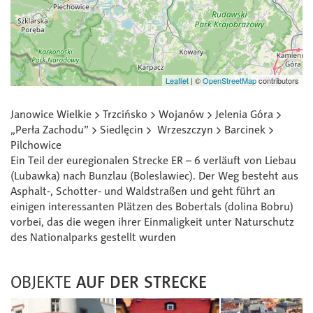
Leaflet
|
©
OpenStreetMap
contributors
Janowice Wielkie > Trzcińsko > Wojanów > Jelenia Góra >
„Perła Zachodu” > Siedlęcin > Wrzeszczyn > Barcinek >
Pilchowice
Ein Teil der euregionalen Strecke ER – 6 verläuft von Liebau
(Lubawka) nach Bunzlau (Boleslawiec). Der Weg besteht aus
Asphalt-, Schotter- und Waldstraßen und geht führt an
einigen interessanten Plätzen des Bobertals (dolina Bobru)
vorbei, das die wegen ihrer Einmaligkeit unter Naturschutz
des Nationalparks gestellt wurden
OBJEKTE
AUF DER STRECKE