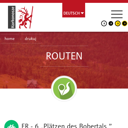
DEUTSCH
a
a
a
a
home
drukuj
ROUTEN
ER - 6 „Plätzen des Bobertals ”