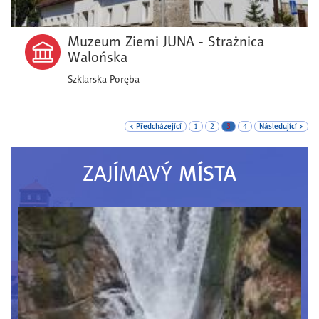
Muzeum Ziemi JUNA - Strażnica
Walońska
Szklarska Poręba
< Předcházející
1
2
3
4
Následující >
MÍSTA
ZAJÍMAVÝ