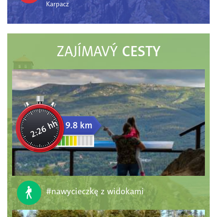
Karpacz
CESTY
ZAJÍMAVÝ
2:26 hh
9.8 km
#nawycieczkę z widokami