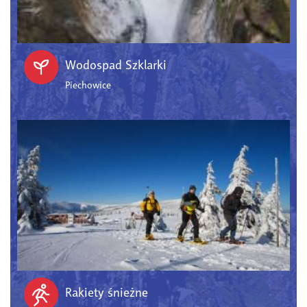
Wodospad Szklarki
Piechowice
Rakiety śnieżne