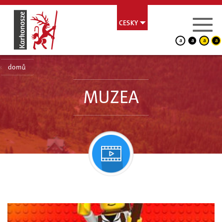
CESKY
a
a
a
a
domů
MUZEA