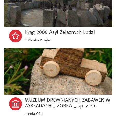
Krąg 2000 Azyl Żelaznych Ludzi
Szklarska Poręba
MUZEUM DREWNIANYCH ZABAWEK W
ZAKŁADACH „ ZORKA „ sp. z o.o
Jelenia Góra