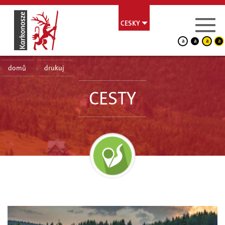
CESKY
a
a
a
a
domů
drukuj
CESTY