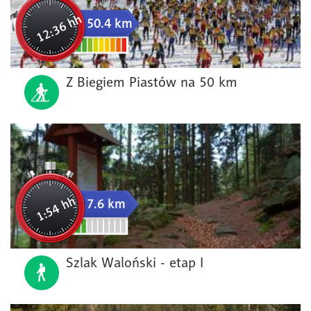
12:36 hh
50.4 km
Z Biegiem Piastów na 50 km
1:54 hh
7.6 km
Szlak Waloński - etap I