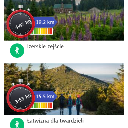
4:47 hh
19.2 km
Izerskie zejście
3:53 hh
15.5 km
Łatwizna dla twardzieli