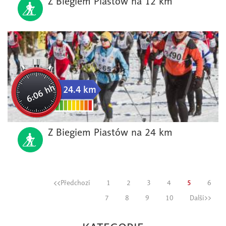
Z Biegiem Piastów na 12 km
6:06 hh
24.4 km
Z Biegiem Piastów na 24 km
<<Předchozí
1
2
3
4
5
6
7
8
9
10
Další>>