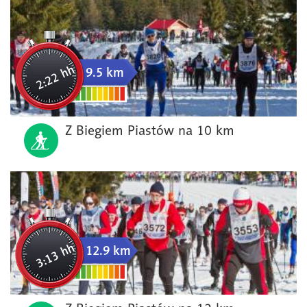
2:22 hh
9.5 km
Z Biegiem Piastów na 10 km
3:13 hh
12.9 km