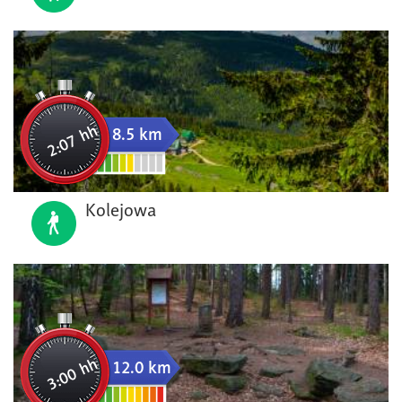
2:07 hh
8.5 km
Kolejowa
3:00 hh
12.0 km