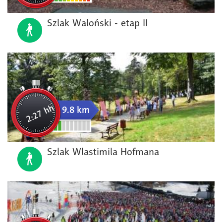
Szlak Waloński - etap II
2:27 hh
9.8 km
Szlak Wlastimila Hofmana