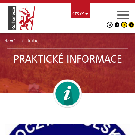
CESKY
a
a
a
a
domů
drukuj
PRAKTICKÉ INFORMACE