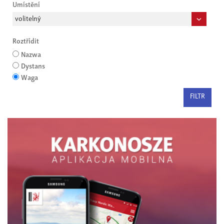
Umístění
Roztřídit
Nazwa
Dystans
Waga