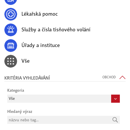
Lékařská pomoc
Služby a čísla tísňového volání
Úřady a instituce
Vše
KRITÉRIA VYHLEDÁVÁNÍ
OBCHOD
Kategoria
Hledaný výraz