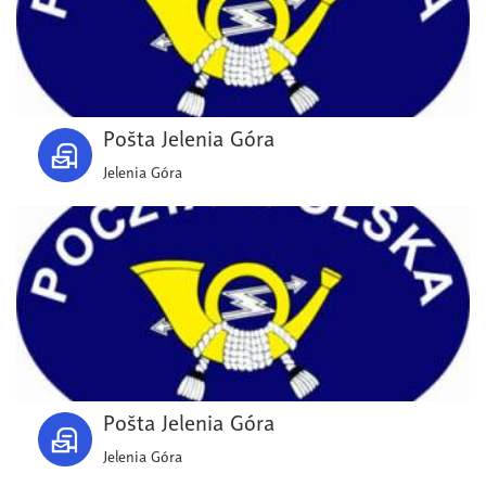
Pošta Jelenia Góra
Jelenia Góra
Pošta Jelenia Góra
Jelenia Góra