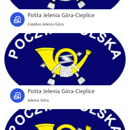
Pošta Jelenia Góra-Cieplice
Cieplice Jelenia Góra
Pošta Jelenia Góra-Cieplice
Jelenia Góra