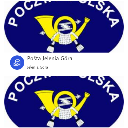
Pošta Jelenia Góra
Jelenia Góra