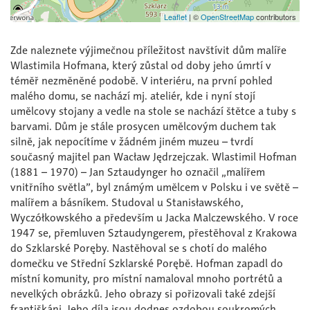
Leaflet
|
©
OpenStreetMap
contributors
Zde naleznete výjimečnou příležitost navštívit dům malíře
Wlastimila Hofmana, který zůstal od doby jeho úmrtí v
téměř nezměněné podobě. V interiéru, na první pohled
malého domu, se nachází mj. ateliér, kde i nyní stojí
umělcovy stojany a vedle na stole se nachází štětce a tuby s
barvami. Dům je stále prosycen umělcovým duchem tak
silně, jak nepocítíme v žádném jiném muzeu – tvrdí
současný majitel pan Wacław Jędrzejczak. Wlastimil Hofman
(1881 – 1970) – Jan Sztaudynger ho označil „malířem
vnitřního světla”, byl známým umělcem v Polsku i ve světě –
malířem a básníkem. Studoval u Stanisławského,
Wyczółkowského a především u Jacka Malczewského. V roce
1947 se, přemluven Sztaudyngerem, přestěhoval z Krakowa
do Szklarské Poręby. Nastěhoval se s chotí do malého
domečku ve Střední Szklarské Porębě. Hofman zapadl do
místní komunity, pro místní namaloval mnoho portrétů a
nevelkých obrázků. Jeho obrazy si pořizovali také zdejší
františkáni. Jeho díla jsou dodnes ozdobou soukromých