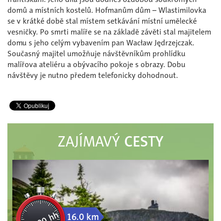
domů a místních kostelů. Hofmanům dům – Wlastimilovka
se v krátké době stal místem setkávání místní umělecké
vesničky. Po smrti malíře se na základě závěti stal majitelem
domu s jeho celým vybavením pan Wacław Jędrzejczak.
Současný majitel umožňuje návštěvníkům prohlídku
malířova ateliéru a obývacího pokoje s obrazy. Dobu
návštěvy je nutno předem telefonicky dohodnout.
CESTY
ZAJÍMAVÝ
4:00 hh
16.0 km