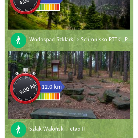
Wodospad Szklarki > Schronisko PTTK „Pod Łabskim Szczytem” > Sniezne Kotły
3:00 hh
12.0 km
Szlak Waloński - etap II