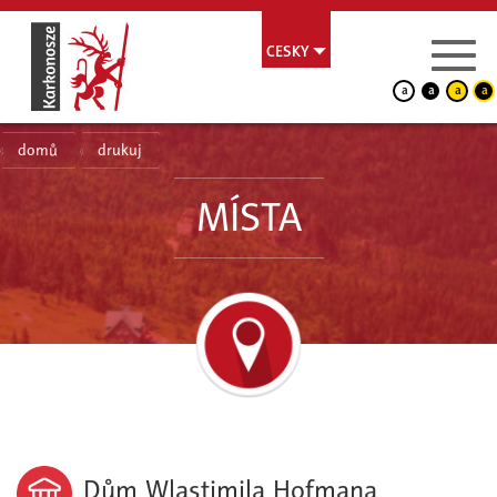
CESKY
a
a
a
a
domů
drukuj
MÍSTA
Dům Wlastimila Hofmana