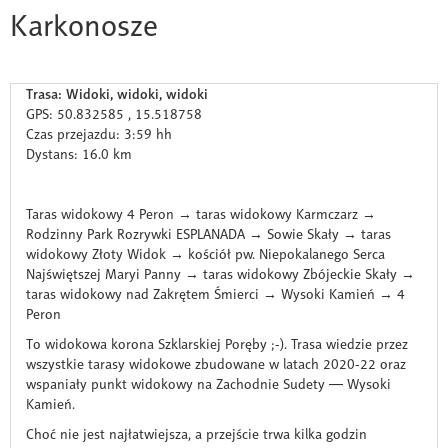
Karkonosze
Trasa: Widoki, widoki, widoki
GPS: 50.832585 , 15.518758
Czas przejazdu: 3:59 hh
Dystans: 16.0 km
Taras widokowy 4 Peron → taras widokowy Karmczarz →
Rodzinny Park Rozrywki ESPLANADA → Sowie Skały → taras
widokowy Złoty Widok → kościół pw. Niepokalanego Serca
Najświętszej Maryi Panny → taras widokowy Zbójeckie Skały →
taras widokowy nad Zakrętem Śmierci → Wysoki Kamień → 4
Peron
To widokowa korona Szklarskiej Poręby ;-). Trasa wiedzie przez
wszystkie tarasy widokowe zbudowane w latach 2020-22 oraz
wspaniały punkt widokowy na Zachodnie Sudety — Wysoki
Kamień.
Choć nie jest najłatwiejsza, a przejście trwa kilka godzin