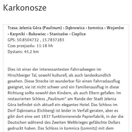
Karkonosze
Trasa: Jelenia Góra (Paulinum) › Dąbrowica › Łomnica › Wojanów
› Karpniki › Bukowiec › Staniszów › Cieplice
GPS: 50.8504732 , 15.7837283
Czas przejazdu: 11:18 hh
Dystans: 45.2 km
Dies ist einer der interessantesten Fahrradwegen im
Hirschberger Tal, sowohl kulturell, als auch landeskundlich
gesehen. Diese Strecke ist wunderbar für einen Fahrradausflug
geeignet, sie ist nicht schwer und ein Familienausflug in diese
Richtung sollte sowohl den Kindern, als auch Eltern gefallen. Im
restaurierten Schloss „Paulinum“ am Rande der Stadt Jelenia
Góra befindet sich aktuell ein elegantes Hotel. Das Schloss im
Dorf Dąbrowica (Eichberg) ist leider in Verfall geraten, aber es
gibt dort eine seit 1837 funktionierende Papierfabrik, in der die
Deutschen während des Zweiten Weltkrieges gefälschte Dollars
gedruckt haben. Das Schloss in Łomnica (Lomnitz) mit dem