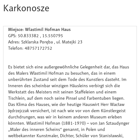
Karkonosze
Miejsce: Wlastimil Hofman Haus
GPS: 50.833382 , 15.550795
Adres: Szklarska Poręba , ul. Matejki 23
Telefon: 48757172752
Es bietet sich eine außergewöhnliche Gelegenheit dar, das Haus
des Malers Wlastimil Hofman zu besuchen, das in einem
unberührten Zustand seit dem Tode des Kunstlers dasteht. Im
Inneren des scheinbar winzigen Häusleins verbirgt sich die
Werkstatt des Meisters mit seinen Staffeleien und einem
Tischlein, auf dem noch seine Pinsel und Farbentuben liegen.
Das Klima des Hauses, wie der heutige Hauswirt Herr Wacław
Jędrzejczak versichert, ist nach wie vor von dem Künstlergeist
durchdrungen, was wir in keinem anderen Museum erleben
könnten. Wlastimil Hofman (1881-1970) – von Jan Sztaudynger
„Maler des inneren Scheins“ genannt, in Polen und
weltbekannter Kunstmaler, Dichter, Schüler von Stanisławski,