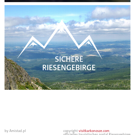
SICHERE
RIESENGEBIRGE
by Amistad.pl
copyright
visitkarkonosze.com
officielles touristisches portal Riesengebirge