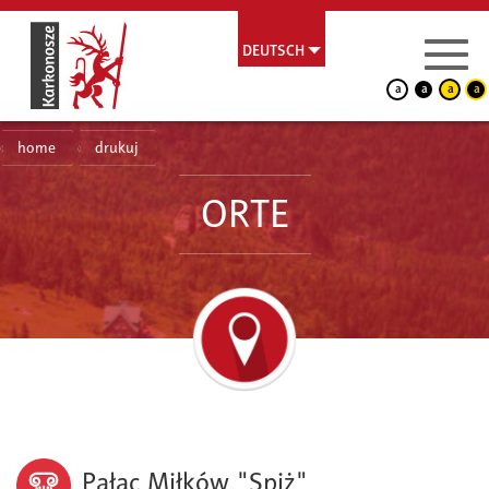
DEUTSCH
a
a
a
a
home
drukuj
ORTE
Pałac Miłków "Spiż"