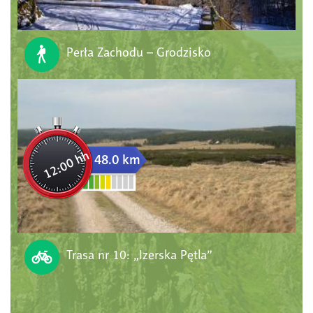
Perła Zachodu – Grodzisko
12:00 hh
48.0 km
Trasa nr 10: „Izerska Pętla”