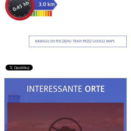
0:45 hh
3.0 km
NAWIGUJ DO POCZĄTKU TRASY PRZEZ GOOGLE MAPS
ORTE
INTERESSANTE