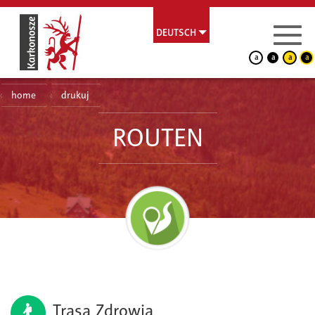
DEUTSCH
a
a
a
a
home
drukuj
ROUTEN
Trasa Zdrowia