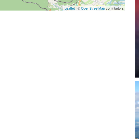
Leaflet
|
©
OpenStreetMap
contributors