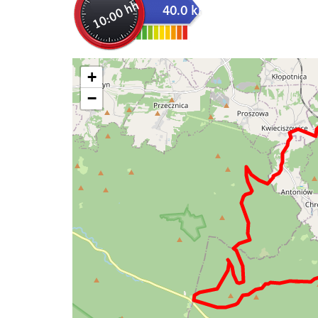
10:00 hh
40.0 km
+
−