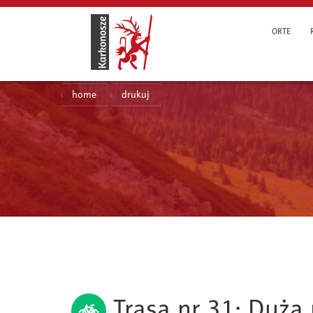
ORTE
home
drukuj
Trasa nr 31: Duża 