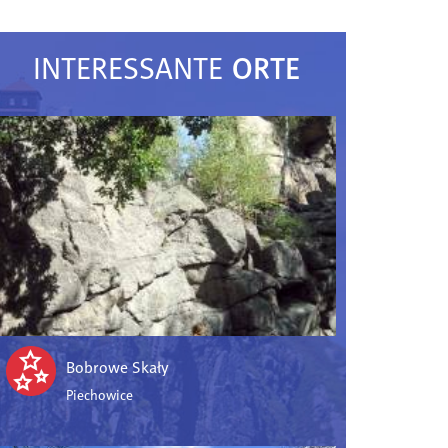
ORTE
INTERESSANTE
Bobrowe Skały
Piechowice