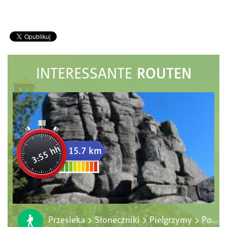
ROUTEN
INTERESSANTE
3:55 hh
15.7 km
Przesieka > Słoneczniki > Pielgrzymy > Polana > Karpacz Górny (Świątynia Wang)