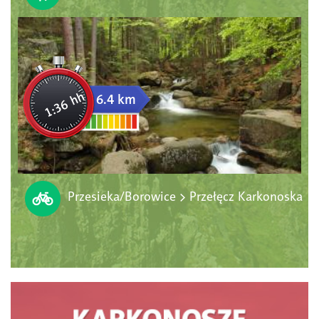
1:36 hh
6.4 km
Przesieka/Borowice > Przełęcz Karkonoska