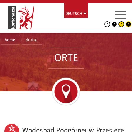
DEUTSCH
a
a
a
a
home
drukuj
ORTE
Wodospad Podgórnej w Przesiece