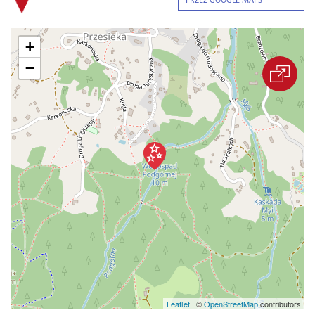
PRZEZ GOOGLE MAPS
+
−
Leaflet
|
©
OpenStreetMap
contributors