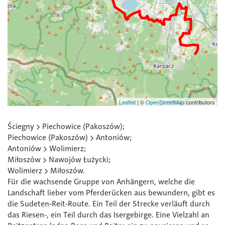
Leaflet
|
©
OpenStreetMap
contributors
Ściegny > Piechowice (Pakoszów);
Piechowice (Pakoszów) > Antoniów;
Antoniów > Wolimierz;
Miłoszów > Nawojów Łużycki;
Wolimierz > Miłoszów.
Für die wachsende Gruppe von Anhängern, welche die
Landschaft lieber vom Pferderücken aus bewundern, gibt es
die Sudeten-Reit-Route. Ein Teil der Strecke verläuft durch
das Riesen-, ein Teil durch das Isergebirge. Eine Vielzahl an