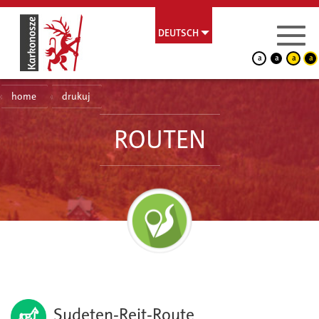
DEUTSCH
a
a
a
a
home
drukuj
ROUTEN
Sudeten-Reit-Route