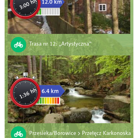
3:00 hh
12.0 km
Trasa nr 12: „Artystyczna”
1:36 hh
6.4 km
Przesieka/Borowice > Przełęcz Karkonoska