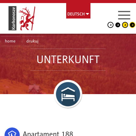
DEUTSCH
a
a
a
a
home
drukuj
UNTERKUNFT
Apartament 188