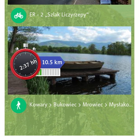
ER - 2 „Szlak Liczyrzepy”
2:37 hh
10.5 km
Kowary > Bukowiec > Mrowiec > Mysłakowice