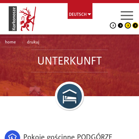
DEUTSCH
a
a
a
a
home
drukuj
UNTERKUNFT
Pokoje gościnne PODGÓRZE