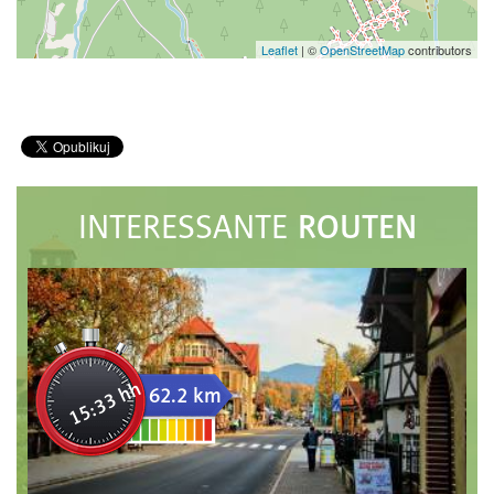
Leaflet
|
©
OpenStreetMap
contributors
ROUTEN
INTERESSANTE
15:33 hh
62.2 km