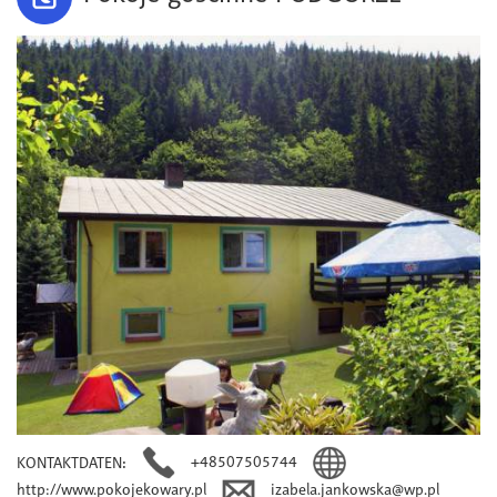
+48507505744
KONTAKTDATEN
:
http://www.pokojekowary.pl
izabela.jankowska@wp.pl