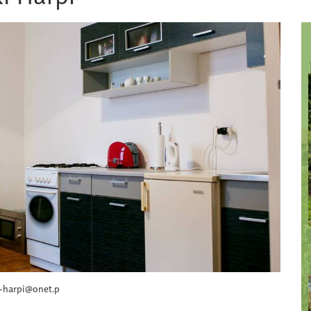
j-harpi@onet.p