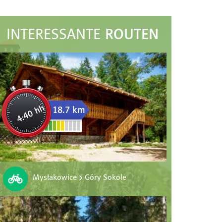
ROUTEN
INTERESSANTE
4:40 hh
18.7 km
Mysłakowice > Góry Sokole