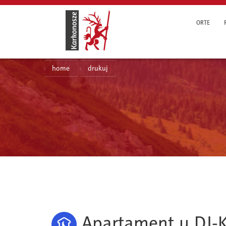
ORTE
home
drukuj
Apartament u DJ-K