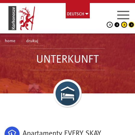
DEUTSCH
a
a
a
a
home
drukuj
UNTERKUNFT
Apartamenty EVERY SKAY