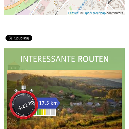
Leaflet
|
©
OpenStreetMap
contributors
ROUTEN
INTERESSANTE
4:22 hh
17.5 km