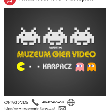
48602465458
KONTAKTDATEN
:
http://www.muzeumgier.karpacz.pl