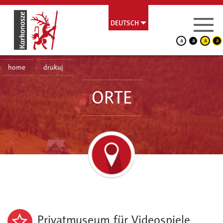
DEUTSCH
a
a
a
a
home
drukuj
ORTE
Privatmuseum für Videospiele