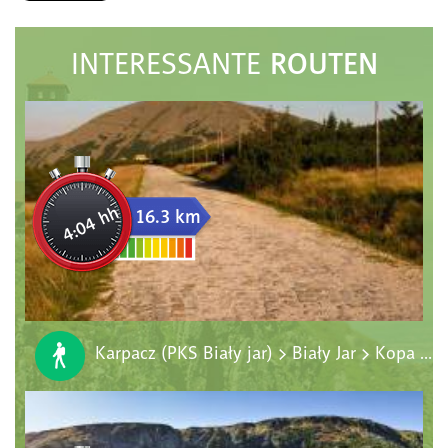
ROUTEN
INTERESSANTE
4:04 hh
16.3 km
Karpacz (PKS Biały jar) > Biały Jar > Kopa > Śnieżka > Świątynia Wang