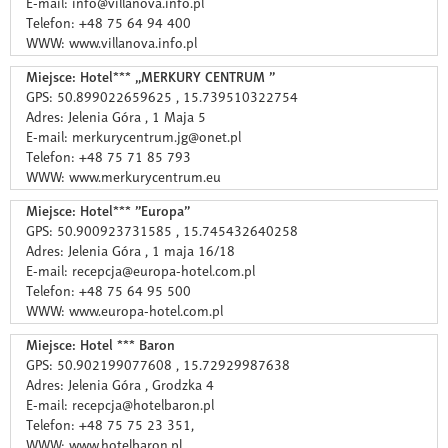
E-mail: info@villanova.info.pl
Telefon: +48 75 64 94 400
WWW: www.villanova.info.pl
Miejsce: Hotel*** „MERKURY CENTRUM ”
GPS: 50.899022659625 , 15.739510322754
Adres: Jelenia Góra , 1 Maja 5
E-mail: merkurycentrum.jg@onet.pl
Telefon: +48 75 71 85 793
WWW: www.merkurycentrum.eu
Miejsce: Hotel*** ”Europa”
GPS: 50.900923731585 , 15.745432640258
Adres: Jelenia Góra , 1 maja 16/18
E-mail: recepcja@europa-hotel.com.pl
Telefon: +48 75 64 95 500
WWW: www.europa-hotel.com.pl
Miejsce: Hotel *** Baron
GPS: 50.902199077608 , 15.72929987638
Adres: Jelenia Góra , Grodzka 4
E-mail: recepcja@hotelbaron.pl
Telefon: +48 75 75 23 351,
WWW: www.hotelbaron.pl