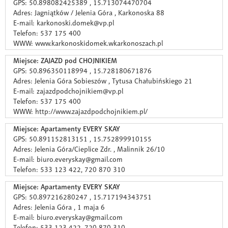
GPS: 50.898082425389 , 15.713074470704
Adres: Jagniątków / Jelenia Góra , Karkonoska 88
E-mail: karkonoski.domek@vp.pl
Telefon: 537 175 400
WWW: www.karkonoskidomek.wkarkonoszach.pl
Miejsce: ZAJAZD pod CHOJNIKIEM
GPS: 50.896350118994 , 15.728180671876
Adres: Jelenia Góra Sobieszów , Tytusa Chałubińskiego 21
E-mail: zajazdpodchojnikiem@vp.pl
Telefon: 537 175 400
WWW: http://www.zajazdpodchojnikiem.pl/
Miejsce: Apartamenty EVERY SKAY
GPS: 50.891152813151 , 15.752899910155
Adres: Jelenia Góra/Cieplice Zdr. , Malinnik 26/10
E-mail: biuro.everyskay@gmail.com
Telefon: 533 123 422, 720 870 310
Miejsce: Apartamenty EVERY SKAY
GPS: 50.897216280247 , 15.717194343751
Adres: Jelenia Góra , 1 maja 6
E-mail: biuro.everyskay@gmail.com
Telefon: 533 123 422, 720 870 310