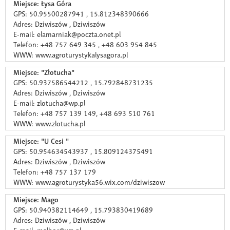
Miejsce: Łysa Góra
GPS: 50.95500287941 , 15.812348390666
Adres: Dziwiszów , Dziwiszów
E-mail: elamarniak@poczta.onet.pl
Telefon: +48 757 649 345 , +48 603 954 845
WWW: www.agroturystykalysagora.pl
Miejsce: "Złotucha"
GPS: 50.937586544212 , 15.792848731235
Adres: Dziwiszów , Dziwiszów
E-mail: zlotucha@wp.pl
Telefon: +48 757 139 149, +48 693 510 761
WWW: www.zlotucha.pl
Miejsce: "U Cesi "
GPS: 50.954634543937 , 15.809124375491
Adres: Dziwiszów , Dziwiszów
Telefon: +48 757 137 179
WWW: www.agroturystyka56.wix.com/dziwiszow
Miejsce: Mago
GPS: 50.940382114649 , 15.793830419689
Adres: Dziwiszów , Dziwiszów