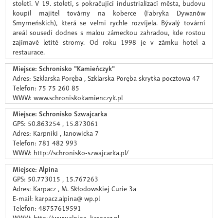
století. V 19. století, s pokračující industrializací města, budovu
koupil majitel továrny na koberce (Fabryka Dywanów
Smyrneńskich), která se velmi rychle rozvíjela. Bývalý tovární
areál sousedí dodnes s malou zámeckou zahradou, kde rostou
zajímavé letité stromy. Od roku 1998 je v zámku hotel a
restaurace.
Miejsce: Schronisko "Kamieńczyk"
Adres: Szklarska Poręba , Szklarska Poręba skrytka pocztowa 47
Telefon: 75 75 260 85
WWW: www.schroniskokamienczyk.pl
Miejsce: Schronisko Szwajcarka
GPS: 50.863254 , 15.873061
Adres: Karpniki , Janowicka 7
Telefon: 781 482 993
WWW: http://schronisko-szwajcarka.pl/
Miejsce: Alpina
GPS: 50.773015 , 15.767263
Adres: Karpacz , M. Skłodowskiej Curie 3a
E-mail: karpacz.alpina@ wp.pl
Telefon: 48757619591