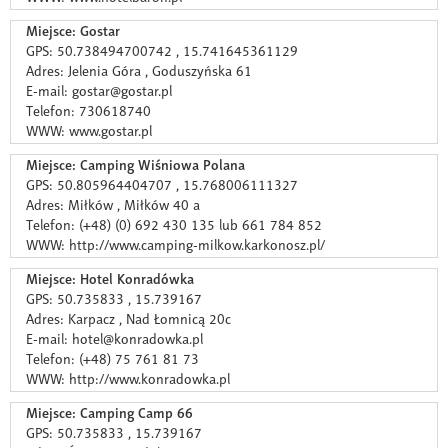
Miejsce: Gostar
GPS: 50.738494700742 , 15.741645361129
Adres: Jelenia Góra , Goduszyńska 61
E-mail: gostar@gostar.pl
Telefon: 730618740
WWW: www.gostar.pl
Miejsce: Camping Wiśniowa Polana
GPS: 50.805964404707 , 15.768006111327
Adres: Miłków , Miłków 40 a
Telefon: (+48) (0) 692 430 135 lub 661 784 852
WWW: http://www.camping-milkow.karkonosz.pl/
Miejsce: Hotel Konradówka
GPS: 50.735833 , 15.739167
Adres: Karpacz , Nad Łomnicą 20c
E-mail: hotel@konradowka.pl
Telefon: (+48) 75 761 81 73
WWW: http://www.konradowka.pl
Miejsce: Camping Camp 66
GPS: 50.735833 , 15.739167