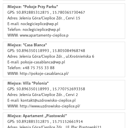
Miejsce: "Pokoje Przy Parku"
GPS: 50.892885312875 , 15.780365730467
Adres: Jelenia Góra/Cieplice Zdr. , Cervi 15
E-mail: noclegicieplice@wp.pl
Telefon: noclegicieplice@wp.pl
WWW: www.apartamenty-cieplice.p
Miejsce: "Casa Blanca"
GPS: 50.896350118993 , 15.805084968748
Adres: Jelenia Góra/Cieplice Zdr. , ul.Krośnieńska 6
E-mail: pokoje-casablanca@wp.pl
Telefon: +48 75 755 33 88
WWW: http://pokoje-casablanca.pl/
Miejsce: Villa "Polonia"
GPS: 50.896350118993 , 15.770752693358
Adres: Jelenia Góra/Cieplice Zdr. , Cervi 2
E-mail: kontakt@uzdrowisko-cieplice.pl
WWW: http://www.uzdrowisko-cieplice.pl/
Miejsce: Apartament „Piastowski”
GPS: 50.892885312875 , 15.75152661914
Adres: Jelenia Góra/Cieplice Zdr. , Ul. Plac Piastowski21