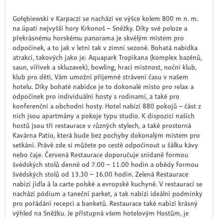
Gołębiewski v Karpaczi se nachází ve výšce kolem 800 m n. m.
na úpatí nejvyšší hory Krkonoš – Sněžky. Díky své poloze a
překrásnému horskému panorama je skvělým místem pro
odpočinek, a to jak v letní tak v zimní sezoně. Bohatá nabídka
atrakcí, takových jako je: Aquapark Tropikana (komplex bazénů,
saun, vířivek a skluzavek), bowling, hrací místnost, noční klub,
klub pro děti, Vám umožní příjemné strávení času v našem
hotelu. Díky bohaté nabídce je to dokonalé místo pro relax a
odpočinek pro individuální hosty s rodinami, a také pro
konferenční a obchodní hosty. Hotel nabízí 880 pokojů – část z
nich jsou apartmány a pokoje typu studio. K dispozici našich
hostů jsou tři restaurace v různých stylech, a také prostorná
Kavárna Patio, která bude bez pochyby dokonalým místem pro
setkání. Právě zde si můžete po cestě odpočinout u šálku kávy
nebo čaje. Červená Restaurace doporučuje snídaně formou
švédských stolů denně od 7.00 – 11.00 hodin a obědy formou
švédských stolů od 13.30 – 16.00 hodin. Zelená Restaurace
nabízí jídla à la carte polské a evropské kuchyně. V restauraci se
nachází pódium a taneční parket, a tak nabízí ideální podmínky
pro pořádání recepcí a banketů. Restaurace také nabízí krásný
výhled na Sněžku. Je přístupná všem hotelovým Hostům, je