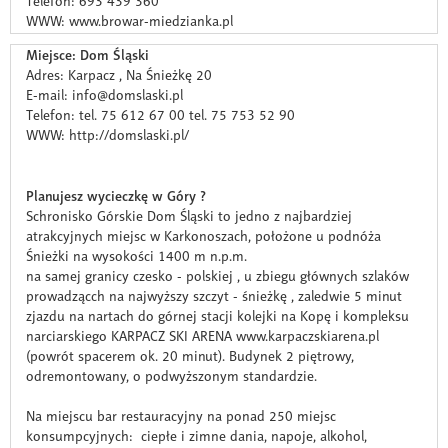
Telefon: 693 439 360
WWW: www.browar-miedzianka.pl
Miejsce: Dom Śląski
Adres: Karpacz , Na Śnieżkę 20
E-mail: info@domslaski.pl
Telefon: tel. 75 612 67 00 tel. 75 753 52 90
WWW: http://domslaski.pl/
Planujesz wycieczkę w Góry ?
Schronisko Górskie Dom Śląski to jedno z najbardziej
atrakcyjnych miejsc w Karkonoszach, położone u podnóża
Śnieżki na wysokości 1400 m n.p.m.
na samej granicy czesko - polskiej , u zbiegu głównych szlaków
prowadzącch na najwyższy szczyt - śnieżkę , zaledwie 5 minut
zjazdu na nartach do górnej stacji kolejki na Kopę i kompleksu
narciarskiego KARPACZ SKI ARENA www.karpaczskiarena.pl
(powrót spacerem ok. 20 minut). Budynek 2 piętrowy,
odremontowany, o podwyższonym standardzie.
Na miejscu bar restauracyjny na ponad 250 miejsc
konsumpcyjnych: ciepłe i zimne dania, napoje, alkohol,