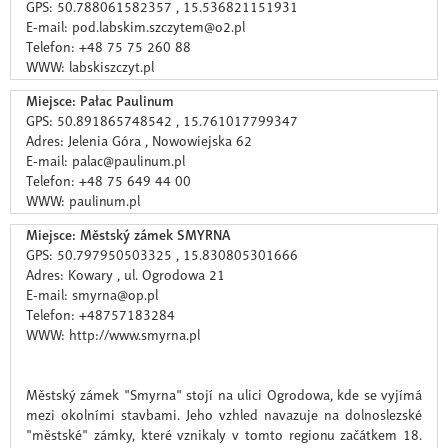
GPS: 50.788061582357 , 15.536821151931
E-mail: pod.labskim.szczytem@o2.pl
Telefon: +48 75 75 260 88
WWW: labskiszczyt.pl
Miejsce: Pałac Paulinum
GPS: 50.891865748542 , 15.761017799347
Adres: Jelenia Góra , Nowowiejska 62
E-mail: palac@paulinum.pl
Telefon: +48 75 649 44 00
WWW: paulinum.pl
Miejsce: Městský zámek SMYRNA
GPS: 50.797950503325 , 15.830805301666
Adres: Kowary , ul. Ogrodowa 21
E-mail: smyrna@op.pl
Telefon: +48757183284
WWW: http://www.smyrna.pl
Městský zámek "Smyrna" stojí na ulici Ogrodowa, kde se vyjímá
mezi okolními stavbami. Jeho vzhled navazuje na dolnoslezské
"městské" zámky, které vznikaly v tomto regionu začátkem 18.