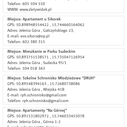
Telefon: 605 504 550
WWW: www.zlotywidok.pl
Miejsce: Apartament u Sikorek
GPS: 50.898948554422 , 15.744660164062
Adres: Jelenia Góra , Gałczyńskiego 23,
E-mail: eve.sikora@op.pl
Telefon: 602 380 315
Miejsce: Mieszkanie w Parku Sudeckim
GPS: 50.893751538571 , 15.735047126954
Adres: Jelenia Góra , Sudecka 95/1
Telefon: 504 018 363
Miejsce: Szkolne Schronisko Młodzieżowe "DRUH"
GPS: 50.89548394163 , 15.72680738086
Adres: Jelenia Góra , Wiejska 41B
E-mail: rph.schronisko@gmail.com
Telefon: rph.schronisko@gmail.com
Miejsce: Apartamenty "Na Górnej"
GPS: 50.891531802972 , 15.746033455078
Adres: Jelenia Góra , Górna 1-2