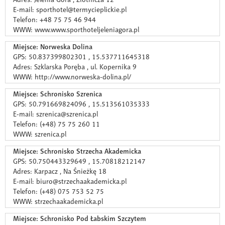
E-mail: sporthotel@termycieplickie.pl
Telefon: +48 75 75 46 944
WWW: www.www.sporthoteljeleniagora.pl
Miejsce: Norweska Dolina
GPS: 50.837399802301 , 15.537711645318
Adres: Szklarska Poręba , ul. Kopernika 9
WWW: http://www.norweska-dolina.pl/
Miejsce: Schronisko Szrenica
GPS: 50.791669824096 , 15.513561035333
E-mail: szrenica@szrenica.pl
Telefon: (+48) 75 75 260 11
WWW: szrenica.pl
Miejsce: Schronisko Strzecha Akademicka
GPS: 50.750443329649 , 15.70818212147
Adres: Karpacz , Na Śnieżkę 18
E-mail: biuro@strzechaakademicka.pl
Telefon: (+48) 075 753 52 75
WWW: strzechaakademicka.pl
Miejsce: Schronisko Pod Łabskim Szczytem