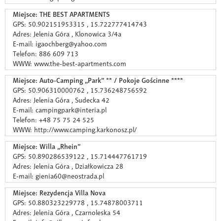
Miejsce: THE BEST APARTMENTS
GPS: 50.902151953315 , 15.722777414743
Adres: Jelenia Góra , Klonowica 3/4a
E-mail: igaochberg@yahoo.com
Telefon: 886 609 713
WWW: www.the-best-apartments.com
Miejsce: Auto-Camping „Park” ** / Pokoje Gościnne ****
GPS: 50.906310000762 , 15.736248756592
Adres: Jelenia Góra , Sudecka 42
E-mail: campingpark@interia.pl
Telefon: +48 75 75 24 525
WWW: http://www.camping.karkonosz.pl/
Miejsce: Willa „Rhein”
GPS: 50.890286539122 , 15.714447761719
Adres: Jelenia Góra , Działkowicza 28
E-mail: gienia60@neostrada.pl
Miejsce: Rezydencja Villa Nova
GPS: 50.880323229778 , 15.74878003711
Adres: Jelenia Góra , Czarnoleska 54