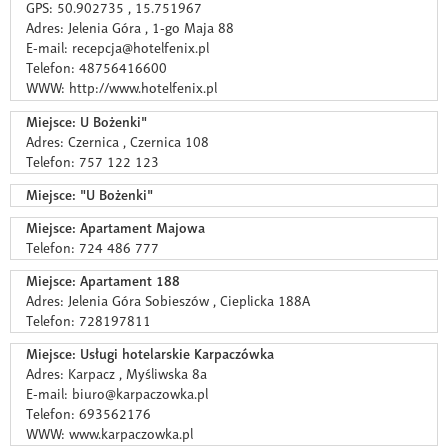
GPS: 50.902735 , 15.751967
Adres: Jelenia Góra , 1-go Maja 88
E-mail: recepcja@hotelfenix.pl
Telefon: 48756416600
WWW: http://www.hotelfenix.pl
Miejsce: U Bożenki"
Adres: Czernica , Czernica 108
Telefon: 757 122 123
Miejsce: "U Bożenki"
Miejsce: Apartament Majowa
Telefon: 724 486 777
Miejsce: Apartament 188
Adres: Jelenia Góra Sobieszów , Cieplicka 188A
Telefon: 728197811
Miejsce: Usługi hotelarskie Karpaczówka
Adres: Karpacz , Myśliwska 8a
E-mail: biuro@karpaczowka.pl
Telefon: 693562176
WWW: www.karpaczowka.pl