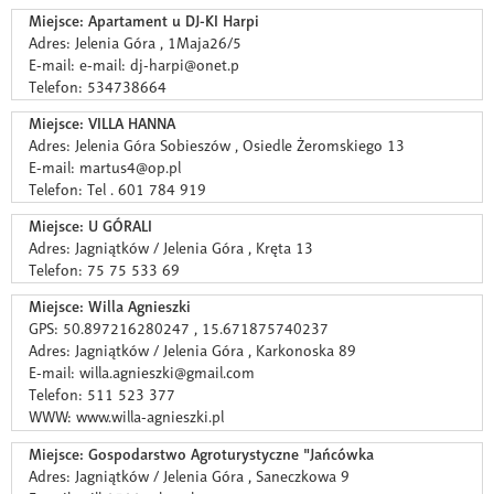
Miejsce: Apartament u DJ-KI Harpi
Adres: Jelenia Góra , 1Maja26/5
E-mail: e-mail: dj-harpi@onet.p
Telefon: 534738664
Miejsce: VILLA HANNA
Adres: Jelenia Góra Sobieszów , Osiedle Żeromskiego 13
E-mail: martus4@op.pl
Telefon: Tel . 601 784 919
Miejsce: U GÓRALI
Adres: Jagniątków / Jelenia Góra , Kręta 13
Telefon: 75 75 533 69
Miejsce: Willa Agnieszki
GPS: 50.897216280247 , 15.671875740237
Adres: Jagniątków / Jelenia Góra , Karkonoska 89
E-mail: willa.agnieszki@gmail.com
Telefon: 511 523 377
WWW: www.willa-agnieszki.pl
Miejsce: Gospodarstwo Agroturystyczne "Jańcówka
Adres: Jagniątków / Jelenia Góra , Saneczkowa 9