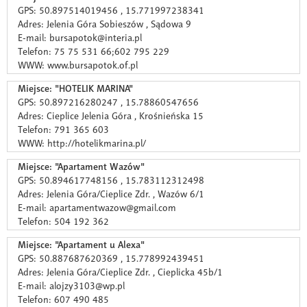
GPS: 50.897514019456 , 15.771997238341
Adres: Jelenia Góra Sobieszów , Sądowa 9
E-mail: bursapotok@interia.pl
Telefon: 75 75 531 66;602 795 229
WWW: www.bursapotok.of.pl
Miejsce: "HOTELIK MARINA"
GPS: 50.897216280247 , 15.78860547656
Adres: Cieplice Jelenia Góra , Krośnieńska 15
Telefon: 791 365 603
WWW: http://hotelikmarina.pl/
Miejsce: "Apartament Wazów"
GPS: 50.894617748156 , 15.783112312498
Adres: Jelenia Góra/Cieplice Zdr. , Wazów 6/1
E-mail: apartamentwazow@gmail.com
Telefon: 504 192 362
Miejsce: "Apartament u Alexa"
GPS: 50.887687620369 , 15.778992439451
Adres: Jelenia Góra/Cieplice Zdr. , Cieplicka 45b/1
E-mail: alojzy3103@wp.pl
Telefon: 607 490 485