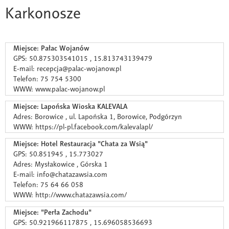
Karkonosze
Miejsce: Pałac Wojanów
GPS: 50.875303541015 , 15.813743139479
E-mail: recepcja@palac-wojanow.pl
Telefon: 75 754 5300
WWW: www.palac-wojanow.pl
Miejsce: Lapońska Wioska KALEVALA
Adres: Borowice , ul. Lapońska 1, Borowice, Podgórzyn
WWW: https://pl-pl.facebook.com/kalevalapl/
Miejsce: Hotel Restauracja "Chata za Wsią"
GPS: 50.851945 , 15.773027
Adres: Mysłakowice , Górska 1
E-mail: info@chatazawsia.com
Telefon: 75 64 66 058
WWW: http://www.chatazawsia.com/
Miejsce: "Perła Zachodu"
GPS: 50.921966117875 , 15.696058536693