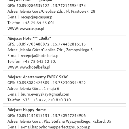
GPS: 50.890286539122 , 15.772125984373
Adres: Jelenia Góra/Cieplice Zdr. , Pl. Piastowski 28
E-mail: recepcja@caspar.pl
Telefon: +48 75 64 55 001
WWW: www.caspar.pl
Miejsce: Hotel*** „Bella”
GPS: 50.897703488872 , 15.774432816115
Adres: Jelenia Góra/Cieplice Zdr. , Zamoyskiego 3
E-mail: recepcja@hotelbella.pl
Telefon: +48 75 643 12 50,
WWW: www.hotelbella.pl
Miejsce: Apartamenty EVERY SKAY
GPS: 50.898082425389 , 15.732300544922
Adres: Jelenia Góra , 1 maja 6
E-mail: biuro.everyskay@gmail.com
Telefon: 533 123 422, 720 870 310
Miejsce: Happy Home
GPS: 50.891152813151 , 15.730927253906
Adres: Jelenia Góra , Plac Stefana Wyszyńskiego, ks.kard. 35
E-mail: e-mai:happyhome@perfectgroup.com.pl