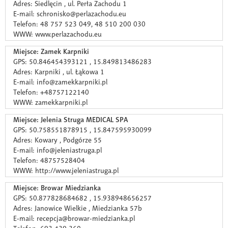
Adres: Siedlęcin , ul. Perła Zachodu 1
E-mail: schronisko@perlazachodu.eu
Telefon: 48 757 523 049, 48 510 200 030
WWW: www.perlazachodu.eu
Miejsce: Zamek Karpniki
GPS: 50.846454393121 , 15.849813486283
Adres: Karpniki , ul. Łąkowa 1
E-mail: info@zamekkarpniki.pl
Telefon: +48757122140
WWW: zamekkarpniki.pl
Miejsce: Jelenia Struga MEDICAL SPA
GPS: 50.758551878915 , 15.847595930099
Adres: Kowary , Podgórze 55
E-mail: info@jeleniastruga.pl
Telefon: 48757528404
WWW: http://www.jeleniastruga.pl
Miejsce: Browar Miedzianka
GPS: 50.877828684682 , 15.938948656257
Adres: Janowice Wielkie , Miedzianka 57b
E-mail: recepcja@browar-miedzianka.pl