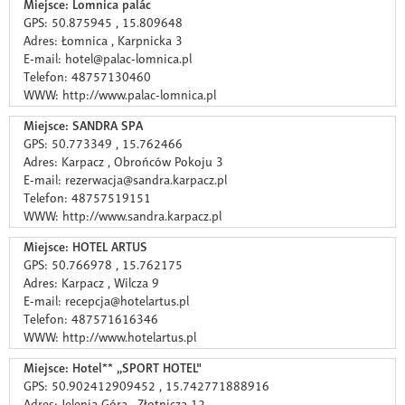
Miejsce: Lomnica palác
GPS: 50.875945 , 15.809648
Adres: Łomnica , Karpnicka 3
E-mail: hotel@palac-lomnica.pl
Telefon: 48757130460
WWW: http://www.palac-lomnica.pl
Miejsce: SANDRA SPA
GPS: 50.773349 , 15.762466
Adres: Karpacz , Obrońców Pokoju 3
E-mail: rezerwacja@sandra.karpacz.pl
Telefon: 48757519151
WWW: http://www.sandra.karpacz.pl
Miejsce: HOTEL ARTUS
GPS: 50.766978 , 15.762175
Adres: Karpacz , Wilcza 9
E-mail: recepcja@hotelartus.pl
Telefon: 487571616346
WWW: http://www.hotelartus.pl
Miejsce: Hotel** „SPORT HOTEL"
GPS: 50.902412909452 , 15.742771888916
Adres: Jelenia Góra , Złotnicza 12