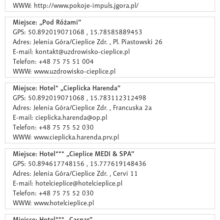
WWW: http://www.pokoje-impuls.jgora.pl/
Miejsce: „Pod Różami”
GPS: 50.892019071068 , 15.78585889453
Adres: Jelenia Góra/Cieplice Zdr. , Pl. Piastowski 26
E-mail: kontakt@uzdrowisko-cieplice.pl
Telefon: +48 75 75 51 004
WWW: www.uzdrowisko-cieplice.pl
Miejsce: Hotel* „Cieplicka Harenda”
GPS: 50.892019071068 , 15.783112312498
Adres: Jelenia Góra/Cieplice Zdr. , Francuska 2a
E-mail: cieplicka.harenda@op.pl
Telefon: +48 75 75 52 030
WWW: www.cieplicka.harenda.prv.pl
Miejsce: Hotel*** „Cieplice MEDI & SPA”
GPS: 50.894617748156 , 15.777619148436
Adres: Jelenia Góra/Cieplice Zdr. , Cervi 11
E-mail: hotelcieplice@hotelcieplice.pl
Telefon: +48 75 75 52 030
WWW: www.hotelcieplice.pl
Miejsce: Hotel*** „Caspar”