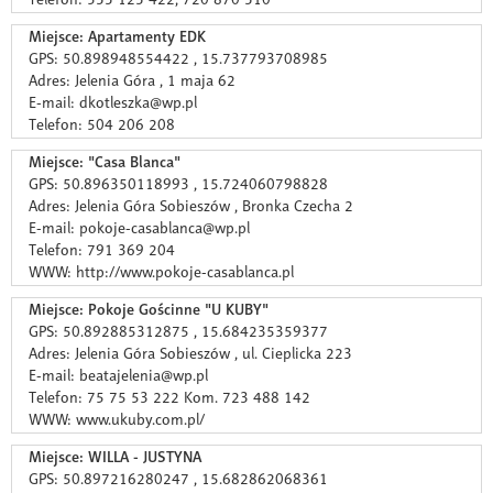
Miejsce: Apartamenty EDK
GPS: 50.898948554422 , 15.737793708985
Adres: Jelenia Góra , 1 maja 62
E-mail: dkotleszka@wp.pl
Telefon: 504 206 208
Miejsce: "Casa Blanca"
GPS: 50.896350118993 , 15.724060798828
Adres: Jelenia Góra Sobieszów , Bronka Czecha 2
E-mail: pokoje-casablanca@wp.pl
Telefon: 791 369 204
WWW: http://www.pokoje-casablanca.pl
Miejsce: Pokoje Gościnne "U KUBY"
GPS: 50.892885312875 , 15.684235359377
Adres: Jelenia Góra Sobieszów , ul. Cieplicka 223
E-mail: beatajelenia@wp.pl
Telefon: 75 75 53 222 Kom. 723 488 142
WWW: www.ukuby.com.pl/
Miejsce: WILLA - JUSTYNA
GPS: 50.897216280247 , 15.682862068361