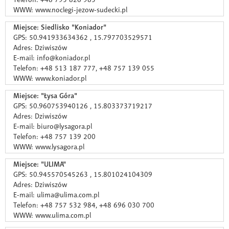
WWW: www.noclegi-jezow-sudecki.pl
Miejsce: Siedlisko "Koniador"
GPS: 50.941933634362 , 15.797703529571
Adres: Dziwiszów
E-mail: info@koniador.pl
Telefon: +48 513 187 777, +48 757 139 055
WWW: www.koniador.pl
Miejsce: "Łysa Góra"
GPS: 50.960753940126 , 15.803373719217
Adres: Dziwiszów
E-mail: biuro@lysagora.pl
Telefon: +48 757 139 200
WWW: www.lysagora.pl
Miejsce: "ULIMA"
GPS: 50.945570545263 , 15.801024104309
Adres: Dziwiszów
E-mail: ulima@ulima.com.pl
Telefon: +48 757 532 984, +48 696 030 700
WWW: www.ulima.com.pl