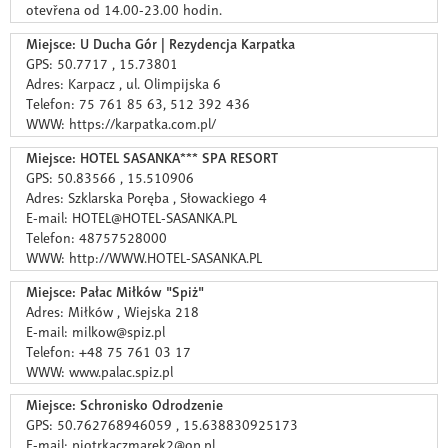
otevřena od 14.00-23.00 hodin.
Miejsce: U Ducha Gór | Rezydencja Karpatka
GPS: 50.7717 , 15.73801
Adres: Karpacz , ul. Olimpijska 6
Telefon: 75 761 85 63, 512 392 436
WWW: https://karpatka.com.pl/
Miejsce: HOTEL SASANKA*** SPA RESORT
GPS: 50.83566 , 15.510906
Adres: Szklarska Poręba , Słowackiego 4
E-mail: HOTEL@HOTEL-SASANKA.PL
Telefon: 48757528000
WWW: http://WWW.HOTEL-SASANKA.PL
Miejsce: Pałac Miłków "Spiż"
Adres: Miłków , Wiejska 218
E-mail: milkow@spiz.pl
Telefon: +48 75 761 03 17
WWW: www.palac.spiz.pl
Miejsce: Schronisko Odrodzenie
GPS: 50.762768946059 , 15.638830925173
E-mail: piotrkaczmarek2@op.pl