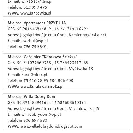
E-mail: wilk1511@tlen.pl
Telefon: 513 999 475
WWW: www.jancowka.pl
Miejsce: Apartament PRZYTULIA
GPS: 50.901546844859 , 15.721314216797
Adres: Jagniątków / Jelenia Góra , Kamiennogórska 5/1
E-mail: awirbul@wp.pl
Telefon: 796 750 901
Miejsce: Gościniec "Koralowa Ścieżka"
GPS: 50.911072669358 , 15.736420417969
Adres: Jagniątków / Jelenia Góra , Myśliwska 13
E-mail: koral@pbox.pl
Telefon: 75 616 28 99 504 806 600
WWW: www.koralowasciezka.pl
Miejsce: Willa Dobry Dom
GPS: 50.89548394163 , 15.685608650393
Adres: Jagniątków / Jelenia Góra , Michałowicka 39
E-mail: willadobrydom@op.pl
Telefon: 506 697 580
WWW: www.willadobrydom.blogspot.com