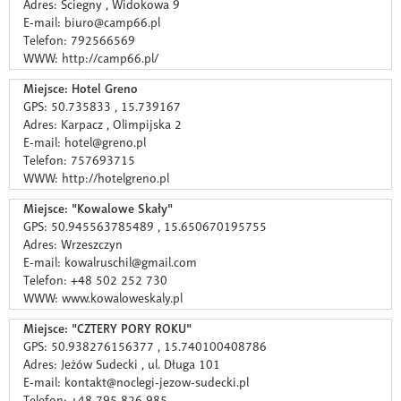
Adres: Ściegny , Widokowa 9
E-mail: biuro@camp66.pl
Telefon: 792566569
WWW: http://camp66.pl/
Miejsce: Hotel Greno
GPS: 50.735833 , 15.739167
Adres: Karpacz , Olimpijska 2
E-mail: hotel@greno.pl
Telefon: 757693715
WWW: http://hotelgreno.pl
Miejsce: "Kowalowe Skały"
GPS: 50.945563785489 , 15.650670195755
Adres: Wrzeszczyn
E-mail: kowalruschil@gmail.com
Telefon: +48 502 252 730
WWW: www.kowaloweskaly.pl
Miejsce: "CZTERY PORY ROKU"
GPS: 50.938276156377 , 15.740100408786
Adres: Jeżów Sudecki , ul. Długa 101
E-mail: kontakt@noclegi-jezow-sudecki.pl
Telefon: +48 795 826 985