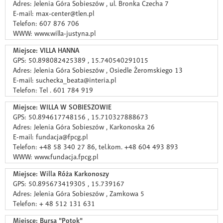
Adres: Jelenia Góra Sobieszów , ul. Bronka Czecha 7
E-mail: max-center@tlen.pl
Telefon: 607 876 706
WWW: www.willa-justyna.pl
Miejsce: VILLA HANNA
GPS: 50.898082425389 , 15.740540291015
Adres: Jelenia Góra Sobieszów , Osiedle Żeromskiego 13
E-mail: suchecka_beata@interia.pl
Telefon: Tel . 601 784 919
Miejsce: WILLA W SOBIESZOWIE
GPS: 50.894617748156 , 15.710327888673
Adres: Jelenia Góra Sobieszów , Karkonoska 26
E-mail: fundacja@fpcg.pl
Telefon: +48 58 340 27 86, tel.kom. +48 604 493 893
WWW: www.fundacja.fpcg.pl
Miejsce: Willa Róża Karkonoszy
GPS: 50.895673419305 , 15.739167
Adres: Jelenia Góra Sobieszów , Zamkowa 5
Telefon: + 48 512 131 631
Miejsce: Bursa "Potok"