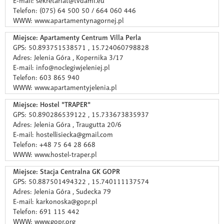
E-mail: sekretariat@tvdami.eu
Telefon: (075) 64 500 50 / 664 060 446
WWW: www.apartamentynagornej.pl
Miejsce: Apartamenty Centrum Villa Perla
GPS: 50.893751538571 , 15.724060798828
Adres: Jelenia Góra , Kopernika 3/17
E-mail: info@noclegiwjeleniej.pl
Telefon: 603 865 940
WWW: www.apartamentyjelenia.pl
Miejsce: Hostel "TRAPER"
GPS: 50.890286539122 , 15.733673835937
Adres: Jelenia Góra , Traugutta 20/6
E-mail: hostellisiecka@gmail.com
Telefon: +48 75 64 28 668
WWW: www.hostel-traper.pl
Miejsce: Stacja Centralna GK GOPR
GPS: 50.887501494322 , 15.740111137574
Adres: Jelenia Góra , Sudecka 79
E-mail: karkonoska@gopr.pl
Telefon: 691 115 442
WWW: www.gopr.org