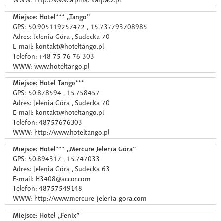
WWW: http://www.alpina. karpacz.pl
Miejsce: Hotel*** „Tango”
GPS: 50.905119257472 , 15.737793708985
Adres: Jelenia Góra , Sudecka 70
E-mail: kontakt@hoteltango.pl
Telefon: +48 75 76 76 303
WWW: www.hoteltango.pl
Miejsce: Hotel Tango***
GPS: 50.878594 , 15.758457
Adres: Jelenia Góra , Sudecka 70
E-mail: kontakt@hoteltango.pl
Telefon: 48757676303
WWW: http://www.hoteltango.pl
Miejsce: Hotel*** „Mercure Jelenia Góra”
GPS: 50.894317 , 15.747033
Adres: Jelenia Góra , Sudecka 63
E-mail: H3408@accor.com
Telefon: 48757549148
WWW: http://www.mercure-jelenia-gora.com
Miejsce: Hotel „Fenix”