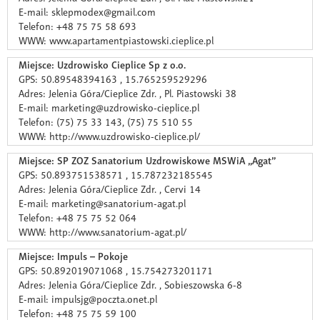
E-mail: sklepmodex@gmail.com
Telefon: +48 75 75 58 693
WWW: www.apartamentpiastowski.cieplice.pl
Miejsce: Uzdrowisko Cieplice Sp z o.o.
GPS: 50.89548394163 , 15.765259529296
Adres: Jelenia Góra/Cieplice Zdr. , Pl. Piastowski 38
E-mail: marketing@uzdrowisko-cieplice.pl
Telefon: (75) 75 33 143, (75) 75 510 55
WWW: http://www.uzdrowisko-cieplice.pl/
Miejsce: SP ZOZ Sanatorium Uzdrowiskowe MSWiA „Agat”
GPS: 50.893751538571 , 15.787232185545
Adres: Jelenia Góra/Cieplice Zdr. , Cervi 14
E-mail: marketing@sanatorium-agat.pl
Telefon: +48 75 75 52 064
WWW: http://www.sanatorium-agat.pl/
Miejsce: Impuls – Pokoje
GPS: 50.892019071068 , 15.754273201171
Adres: Jelenia Góra/Cieplice Zdr. , Sobieszowska 6-8
E-mail: impulsjg@poczta.onet.pl
Telefon: +48 75 75 59 100