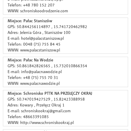
Telefon: +48 780 152 207
WWW: schroniskoodrodzenie.com
Miejsce: Pałac Staniszów
GPS: 50.844256114897 , 15.741720462982
Adres: Jelenia Góra , Staniszów 100
E-mail: hotel@palacstaniszow.pl
Telefon: 0048 (75) 755 84 45
WWW: www.palacstaniszow.pl
Miejsce: Pałac Na Wodzie
GPS: 50.861842826565 , 15.732010866354
E-mail: info@palacnawodzie.pl
Telefon: +48 (75) 755 70 31
WWW: www.palacnawodzie.pl
Miejsce: Schronisko PTTK NA PRZEŁĘCZY OKRAJ
GPS: 50.747019427529 , 15.82423388958
Adres: Kowary , Przełęcz Okraj 1
E-mail: schroniskookraj@gmail.com
Telefon: 48663391085
WWW: http://www.schroniskookraj.pl