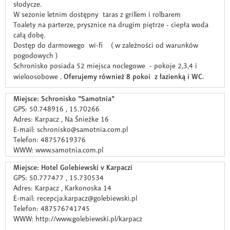
słodycze.
W sezonie letnim dostępny taras z grillem i rolbarem
Toalety na parterze, prysznice na drugim piętrze - ciepła woda
całą dobę.
Dostęp do darmowego wi-fi ( w zależności od warunków
pogodowych )
Schronisko posiada 52 miejsca noclegowe - pokoje 2,3,4 i
wieloosobowe .
Oferujemy również 8 pokoi z łazienką i WC.
Miejsce: Schronisko "Samotnia"
GPS: 50.748916 , 15.70266
Adres: Karpacz , Na Śnieżke 16
E-mail: schronisko@samotnia.com.pl
Telefon: 48757619376
WWW: www.samotnia.com.pl
Miejsce: Hotel Golebiewski v Karpaczi
GPS: 50.777477 , 15.730534
Adres: Karpacz , Karkonoska 14
E-mail: recepcja.karpacz@golebiewski.pl
Telefon: 487576741745
WWW: http://www.golebiewski.pl/karpacz