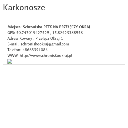
Karkonosze
Miejsce: Schronisko PTTK NA PRZEŁĘCZY OKRAJ
GPS: 50.747019427529 , 15.82423388958
Adres: Kowary , Przełęcz Okraj 1
E-mail: schroniskookraj@gmail.com
Telefon: 48663391085
WWW: http://www.schroniskookraj.pl