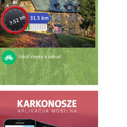
7:52 hh
31.5 km
Údolí zámku a zahrad