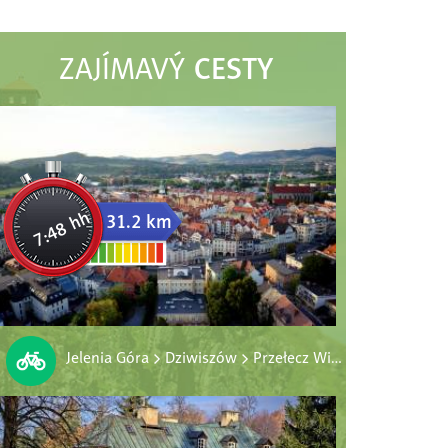
CESTY
ZAJÍMAVÝ
7:48 hh
31.2 km
Jelenia Góra > Dziwiszów > Przełecz Widok > Komarno > Maciejowa