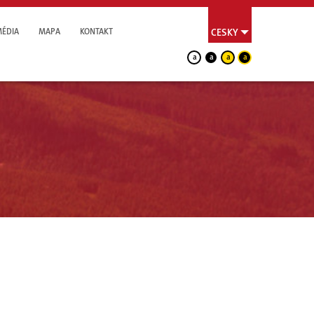
MÉDIA
MAPA
KONTAKT
CESKY
a
a
a
a