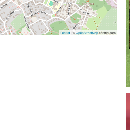
Leaflet
|
©
OpenStreetMap
contributors